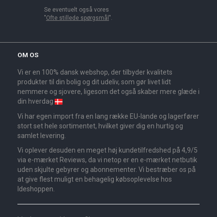
Se eventuelt også vores
"
Ofte stillede spørgsmål
".
OM OS
Vi er en 100% dansk webshop, der tilbyder kvalitets
produkter til din bolig og dit udeliv, som gør livet lidt
nemmere og sjovere, ligesom det også skaber mere glæde i
din hverdag
Vi har egen import fra en lang række EU-lande og lagerfører
stort set hele sortimentet, hvilket giver dig en hurtig og
samlet levering.
Vi oplever desuden en meget høj kundetilfredshed på 4,9/5
via e-mærket Reviews, da vi netop er en e-mærket netbutik
uden skjulte gebyrer og abonnementer. Vi bestræber os på
at give flest muligt en behagelig købsoplevelse hos
Ideshoppen.