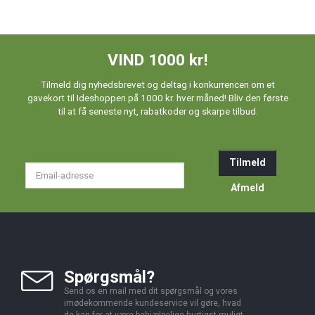
VIND 1000 kr!
Tilmeld dig nyhedsbrevet og deltag i konkurrencen om et
gavekort til Ideshoppen på 1000 kr. hver måned! Bliv den første
til at få seneste nyt, rabatkoder og skarpe tilbud.
Tilmeld
Email-
adresse
Afmeld
Spørgsmål?
Send os en mail med dit spørgsmål og vores
imødekommende kundeservice vil gøre, hvad
de kan for at være behjælpelige hurtigst muligt.