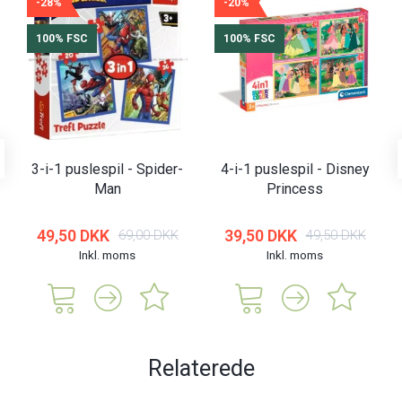
-28%
-20%
100% FSC
100% FSC
3-i-1 puslespil - Spider-
4-i-1 puslespil - Disney
Man
Princess
49,50 DKK
39,50 DKK
69,00 DKK
49,50 DKK
Inkl. moms
Inkl. moms
Relaterede