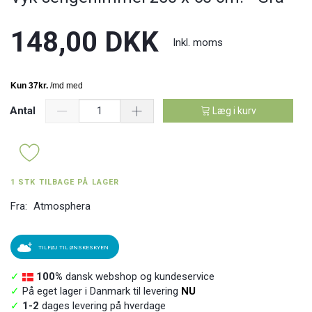
148,00 DKK
Inkl. moms
Antal
Læg i kurv
1 STK TILBAGE PÅ LAGER
Fra:
Atmosphera
TILFØJ TIL ØNSKESKYEN
✓
100%
dansk webshop og kundeservice
✓
På eget lager i Danmark til levering
NU
✓
1-2
dages levering på hverdage