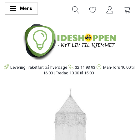
Menu
Skifte navigation
Levering i raketfart på hverdage
32 11 93 93
Man-Tors
10.00 til
16.00 | Fredag 10.00 til 15.00