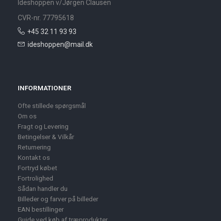
Ideshoppen v/Jørgen Clausen
CVR-nr. 77795618
+45 32 11 93 93
ideshoppen@mail.dk
INFORMATIONER
Ofte stillede spørgsmål
Om os
Fragt og Levering
Betingelser & Vilkår
Returnering
Kontakt os
Fortryd købet
Fortrolighed
Sådan handler du
Billeder og farver på billeder
EAN bestillinger
Guide ved køb af træprodukter