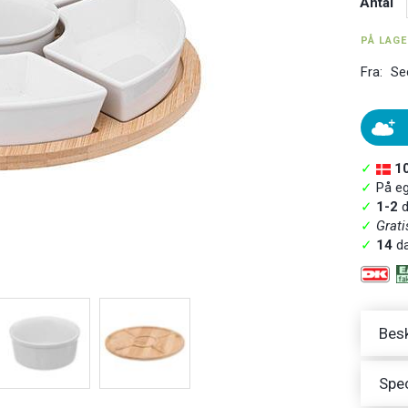
Antal
PÅ LAG
Fra:
Se
✓
1
✓
På ege
✓
1-2
d
✓
Grati
✓
14
da
Besk
Spec