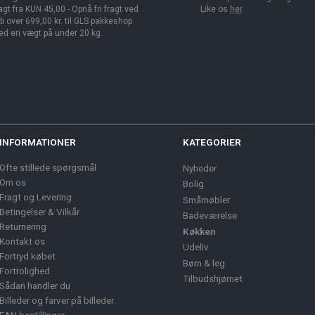
agt fra KUN 45,00 - Opnå fri fragt ved
Like os
her
.
b over 699,00 kr. til GLS pakkeshop
d en vægt på under 20 kg.
INFORMATIONER
KATEGORIER
Ofte stillede spørgsmål
Nyheder
Om os
Bolig
Fragt og Levering
Småmøbler
Betingelser & Vilkår
Badeværelse
Returnering
Køkken
Kontakt os
Udeliv
Fortryd købet
Børn & leg
Fortrolighed
Tilbudshjørnet
Sådan handler du
Billeder og farver på billeder