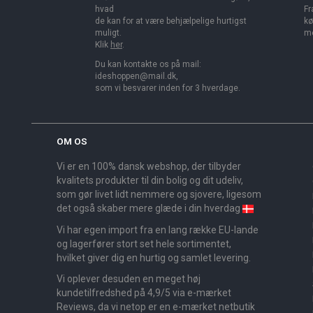
hvad
Fr
de kan for at være behjælpelige hurtigst
kø
muligt.
me
Klik
her
.
Du kan kontakte os på mail:
ideshoppen@mail.dk,
som vi besvarer inden for 3 hverdage.
OM OS
Vi er en 100% dansk webshop, der tilbyder
kvalitets produkter til din bolig og dit udeliv,
som gør livet lidt nemmere og sjovere, ligesom
det også skaber mere glæde i din hverdag
Vi har egen import fra en lang række EU-lande
og lagerfører stort set hele sortimentet,
hvilket giver dig en hurtig og samlet levering.
Vi oplever desuden en meget høj
kundetilfredshed på 4,9/5 via e-mærket
Reviews, da vi netop er en e-mærket netbutik