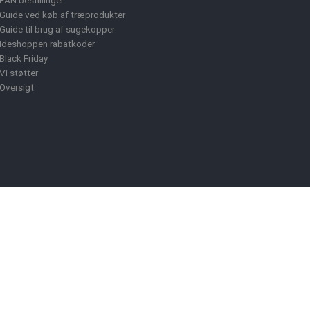
EAN bestillinger
Guide ved køb af træprodukter
Guide til brug af sugekopper
Ideshoppen rabatkoder
Black Friday
Vi støtter
Oversigt