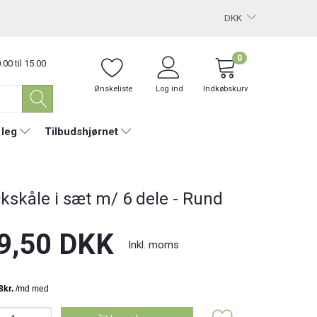
DKK
0
.00 til 15.00
Ønskeliste
Log ind
Indkøbskurv
 leg
Tilbudshjørnet
kskåle i sæt m/ 6 dele - Rund
9,50 DKK
Inkl. moms