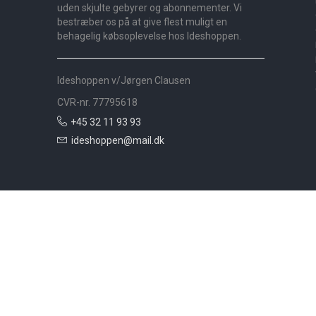
uden skjulte gebyrer og abonnementer. Vi
bestræber os på at give flest muligt en
behagelig købsoplevelse hos Ideshoppen.
Ideshoppen v/Jørgen Clausen
CVR-nr. 77795618
+45 32 11 93 93
ideshoppen@mail.dk
Nyheder
Bolig
Småmøbler
Badeværelse
Køkken
Udeliv
Måtter
Gardiner