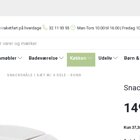
 i raketfart på hverdage
32 11 93 93
Man-Tors
10.00 til 16.00 | Fredag 10
møbler
Badeværelse
Køkken
Udeliv
Børn &
SNACKSKÅLE I SÆT M/ 6 DELE - RUND
Snac
14