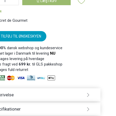
Læg i kurv
ER
cret de Gourmet
TILFØJ TIL ØNSKESKYEN
00%
dansk webshop og kundeservice
t lager i Danmark til levering
NU
ages levering på hverdage
s
fragt ved
699 kr.
til GLS pakkeshop
ges fuld returret
rivelse
ifikationer