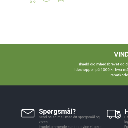
VIND
Tilmeld dig nyhedsbrevet og de
Ideshoppen på 1000 kr. hver måne
rabatkoder
Spørgsmål?
H
Send os en mail med dit spørgsmål og
Da
vores
la
imødekommende kundeservice vil gøre,
Fr