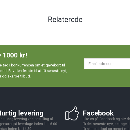
Relaterede
 1000 kr!
Em
ltag i konkurrencen om et gavekort til
ad
d! Bliv den første til at få seneste nyt,
 og skarpe tilbud.
urtig levering
Facebook
g til dag levering ved bestilling af
Like os på Facebook og bliv den
gervarer på hverdage inden kl. 16.00.
få det seneste nye, deltage i
edag inden kl. 14.30.
få skarpe tilbud og meget me