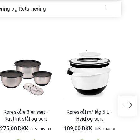
ring og Returnering
Røreskåle 3'er sæt -
Røreskål m/ låg 5 L -
Rør
Rustfrit stål og sort
Hvid og sort
Rus
275,00 DKK
109,00 DKK
225,
Inkl. moms
Inkl. moms