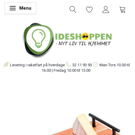
Menu
Skifte navigation
Levering i raketfart på hverdage
32 11 93 93
Man-Tors
10.00 til
16.00 | Fredag 10.00 til 15.00