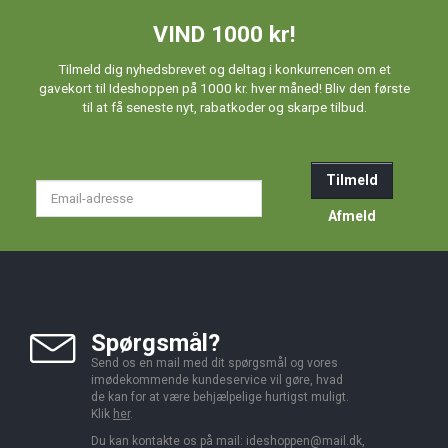
VIND 1000 kr!
Tilmeld dig nyhedsbrevet og deltag i konkurrencen om et
gavekort til Ideshoppen på 1000 kr. hver måned! Bliv den første
til at få seneste nyt, rabatkoder og skarpe tilbud.
Tilmeld
Email-
adresse
Afmeld
Spørgsmål?
Send os en mail med dit spørgsmål og vores
imødekommende kundeservice vil gøre, hvad
de kan for at være behjælpelige hurtigst muligt.
Klik
her
.
Du kan kontakte os på mail:
ideshoppen@mail.dk,