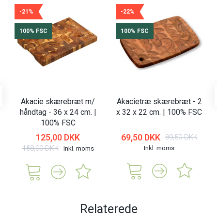
-21%
-22%
100% FSC
100% FSC
Akacie skærebræt m/
Akacietræ skærebræt - 2
håndtag - 36 x 24 cm. |
x 32 x 22 cm. | 100% FSC
100% FSC
125,00 DKK
69,50 DKK
89,50 DKK
158,00 DKK
Inkl. moms
Inkl. moms
Relaterede