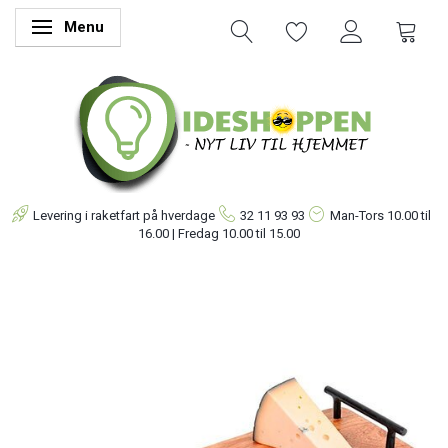
Menu
Skifte navigation
Levering i raketfart på hverdage
32 11 93 93
Man-Tors
10.00 til
16.00 | Fredag 10.00 til 15.00