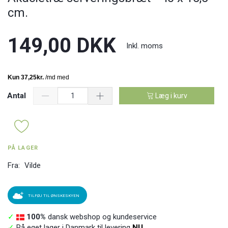
cm.
149,00 DKK
Inkl. moms
Antal
Læg i kurv
PÅ LAGER
Fra:
Vilde
TILFØJ TIL ØNSKESKYEN
✓
100%
dansk webshop og kundeservice
✓
På eget lager i Danmark til levering
NU