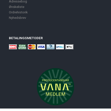
Adressebog
Ønskeliste
Ordrehistorik
Nyhedsbrev
BETALINGSMETODER