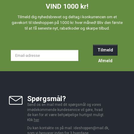
VIND 1000 kr!
Tilmeld dig nyhedsbrevet og deltag i konkurrencen om et
gavekort til Ideshoppen på 1000 kr. hver måned! Bliv den første
til at få seneste nyt, rabatkoder og skarpe tilbud.
Tilmeld
Email-
adresse
Afmeld
Spørgsmål?
Send os en mail med dit spørgsmål og vores
imødekommende kundeservice vil gøre, hvad
de kan for at være behjælpelige hurtigst muligt.
Klik
her
.
Du kan kontakte os på mail:
ideshoppen@mail.dk,
som vi besvarer inden for 3 hverdage.