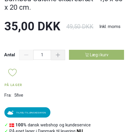
x 20 cm.
35,00 DKK
49,50 DKK
Inkl. moms
Antal
Læg i kurv
PÅ LAGER
Fra:
5five
TILFØJ TIL ØNSKESKYEN
✓
100%
dansk webshop og kundeservice
✓
På eget lager i Danmark til levering
NU