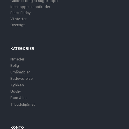
Guide til brug af sugekopper
Ideshoppen rabatkoder
Black Friday
Vi støtter
Oversigt
KATEGORIER
Nyheder
Bolig
Småmøbler
Badeværelse
Køkken
Udeliv
Børn & leg
Tilbudshjørnet
KONTO