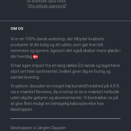
Se eventuelt også vores
"
Ofte stillede spørgsmål
".
OM OS
Vi er en 100% dansk webshop, der tilbyder kvalitets
produkter til din bolig og dit udeliv, som gør livet lidt
nemmere og sjovere, ligesom det også skaber mere glæde i
din hverdag
Vi har egen import fra en lang række EU-lande og lagerfører
stort set hele sortimentet, hvilket giver dig en hurtig og
samlet levering.
Vi oplever desuden en meget høj kundetilfredshed på 4,9/5
via e-mærket Reviews, da vi netop er en e-mærket netbutik
uden skjulte gebyrer og abonnementer. Vi bestræber os på
at give flest muligt en behagelig købsoplevelse hos
Ideshoppen.
Ideshoppen v/Jørgen Clausen