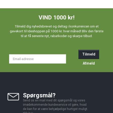
VIND 1000 kr!
Tilmeld dig nyhedsbrevet og deltag i konkurrencen om et
gavekort til Ideshoppen på 1000 kr. hver måned! Bliv den første
til at få seneste nyt, rabatkoder og skarpe tilbud.
Tilmeld
Email-
adresse
Afmeld
Spørgsmål?
Send os en mail med dit spørgsmål og vores
imødekommende kundeservice vil gøre, hvad
de kan for at være behjælpelige hurtigst muligt.