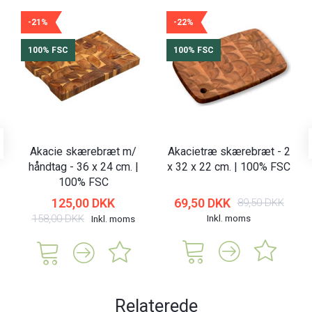
-21%
-22%
100% FSC
100% FSC
Akacie skærebræt m/
Akacietræ skærebræt - 2
håndtag - 36 x 24 cm. |
x 32 x 22 cm. | 100% FSC
100% FSC
125,00 DKK
69,50 DKK
89,50 DKK
158,00 DKK
Inkl. moms
Inkl. moms
Relaterede