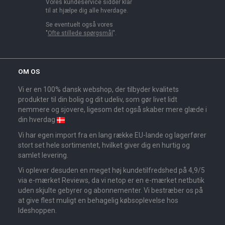
Vores kundeservice sidder klar
til at hjælpe dig alle hverdage.
Se eventuelt også vores
"
Ofte stillede spørgsmål
".
OM OS
Vi er en 100% dansk webshop, der tilbyder kvalitets
produkter til din bolig og dit udeliv, som gør livet lidt
nemmere og sjovere, ligesom det også skaber mere glæde i
din hverdag
Vi har egen import fra en lang række EU-lande og lagerfører
stort set hele sortimentet, hvilket giver dig en hurtig og
samlet levering.
Vi oplever desuden en meget høj kundetilfredshed på 4,9/5
via e-mærket Reviews, da vi netop er en e-mærket netbutik
uden skjulte gebyrer og abonnementer. Vi bestræber os på
at give flest muligt en behagelig købsoplevelse hos
Ideshoppen.