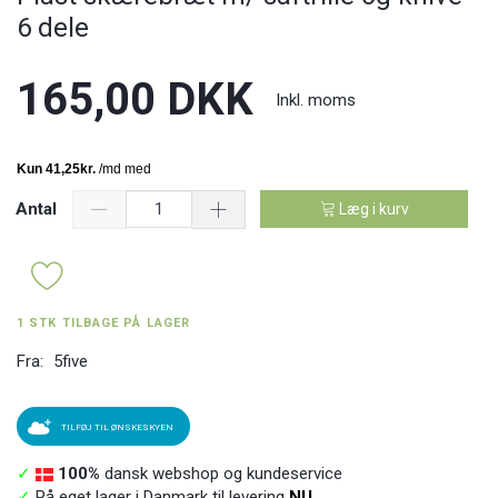
6 dele
165,00 DKK
Inkl. moms
Antal
Læg i kurv
1 STK TILBAGE PÅ LAGER
Fra:
5five
TILFØJ TIL ØNSKESKYEN
✓
100%
dansk webshop og kundeservice
✓
På eget lager i Danmark til levering
NU