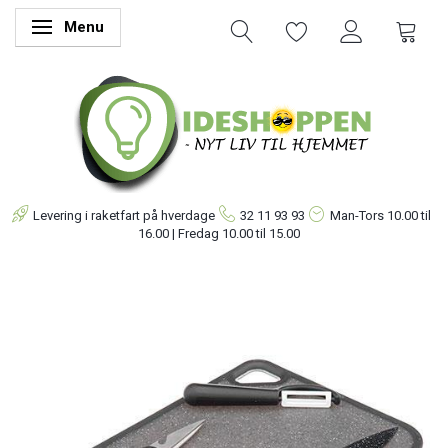
Menu
Skifte navigation
Levering i raketfart på hverdage
32 11 93 93
Man-Tors
10.00 til
16.00 | Fredag 10.00 til 15.00