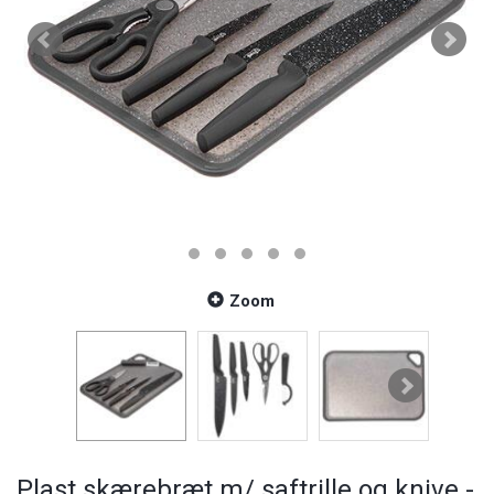
Zoom
Plast skærebræt m/ saftrille og knive -