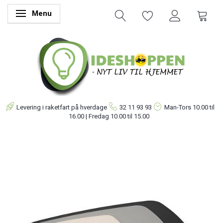
Menu
Skifte navigation
Levering i raketfart på hverdage
32 11 93 93
Man-Tors
10.00 til
16.00 | Fredag 10.00 til 15.00