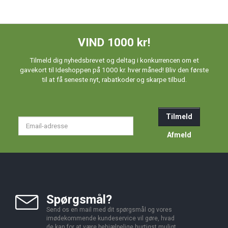
VIND 1000 kr!
Tilmeld dig nyhedsbrevet og deltag i konkurrencen om et
gavekort til Ideshoppen på 1000 kr. hver måned! Bliv den første
til at få seneste nyt, rabatkoder og skarpe tilbud.
Tilmeld
Email-
adresse
Afmeld
Spørgsmål?
Send os en mail med dit spørgsmål og vores
imødekommende kundeservice vil gøre, hvad
de kan for at være behjælpelige hurtigst muligt.