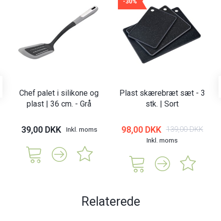
-30%
Chef palet i silikone og
Plast skærebræt sæt - 3
plast | 36 cm. - Grå
stk. | Sort
39,00 DKK
98,00 DKK
139,00 DKK
Inkl. moms
Inkl. moms
Relaterede