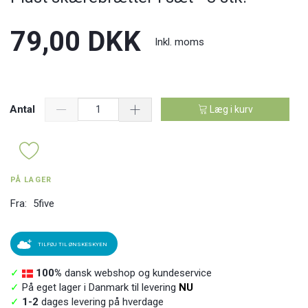
79,00 DKK
Inkl. moms
Antal
Læg i kurv
PÅ LAGER
Fra:
5five
TILFØJ TIL ØNSKESKYEN
✓
100%
dansk webshop og kundeservice
✓
På eget lager i Danmark til levering
NU
✓
1-2
dages levering på hverdage