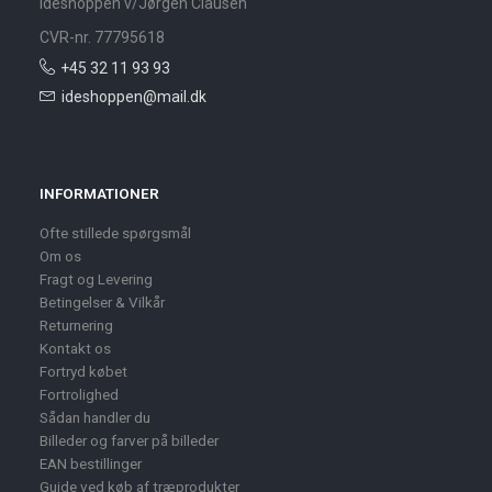
Ideshoppen v/Jørgen Clausen
CVR-nr. 77795618
+45 32 11 93 93
ideshoppen@mail.dk
INFORMATIONER
Ofte stillede spørgsmål
Om os
Fragt og Levering
Betingelser & Vilkår
Returnering
Kontakt os
Fortryd købet
Fortrolighed
Sådan handler du
Billeder og farver på billeder
EAN bestillinger
Guide ved køb af træprodukter