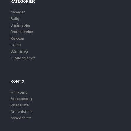
KATEGORIER
Nyheder
Bolig
Småmøbler
Badeværelse
Køkken
Udeliv
Børn & leg
Tilbudshjørnet
KONTO
Min konto
Adressebog
Ønskeliste
Ordrehistorik
Nyhedsbrev