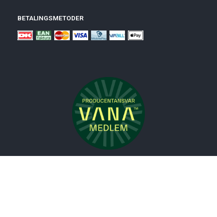
BETALINGSMETODER
Nyheder
Bolig
Småmøbler
Badeværelse
Køkken
Udeliv