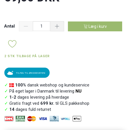
Antal
Læg i kurv
2 STK TILBAGE PÅ LAGER
TILFØJ TIL ØNSKESKYEN
✓
100%
dansk webshop og kundeservice
✓
På eget lager i Danmark til levering
NU
✓
1-2
dages levering på hverdage
✓
Gratis
fragt ved
699 kr.
til GLS pakkeshop
✓
14
dages fuld returret