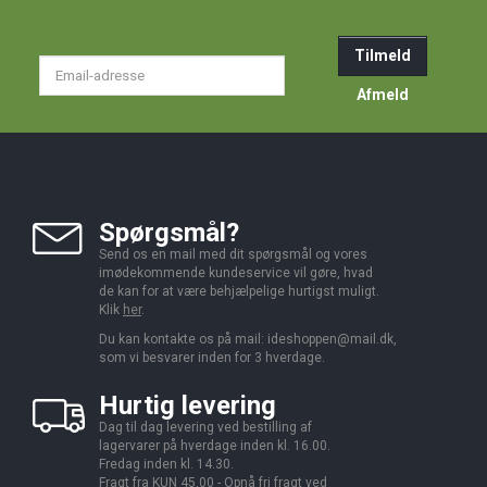
Tilmeld
Email-
adresse
Afmeld
Spørgsmål?
Send os en mail med dit spørgsmål og vores
imødekommende kundeservice vil gøre, hvad
de kan for at være behjælpelige hurtigst muligt.
Klik
her
.
Du kan kontakte os på mail:
ideshoppen@mail.dk,
som vi besvarer inden for 3 hverdage.
Hurtig levering
Dag til dag levering ved bestilling af
lagervarer på hverdage inden kl. 16.00.
Fredag inden kl. 14.30.
Fragt fra KUN 45,00 - Opnå fri fragt ved