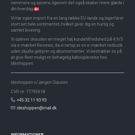
nemmere og sjovere, ligesom det også skaber mere glæde i
din hverdag
Vi har egen import fra en lang række EU-lande og lagerfører
stort set hele sortimentet, hvilket giver dig en hurtig og
samlet levering.
Vi oplever desuden en meget høj kundetilfredshed på 4,9/5
via e-mærket Reviews, da vi netop er en e-mærket netbutik
uden skjulte gebyrer og abonnementer. Vi bestræber os på
at give flest muligt en behagelig købsoplevelse hos
Ideshoppen.
Ideshoppen v/Jørgen Clausen
CVR-nr. 77795618
+45 32 11 93 93
ideshoppen@mail.dk
INFORMATIONER