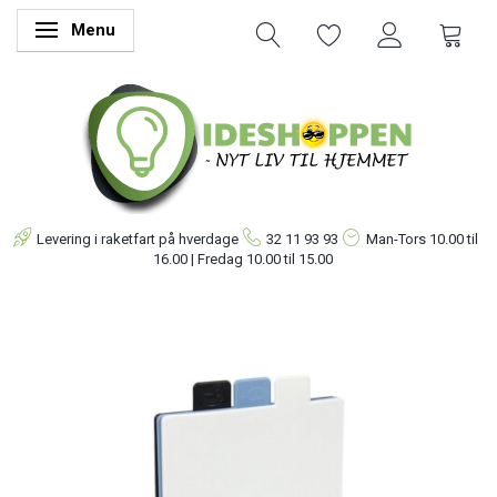
Menu
Skifte navigation
Levering i raketfart på hverdage
32 11 93 93
Man-Tors
10.00 til
16.00 | Fredag 10.00 til 15.00