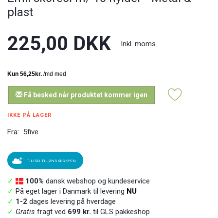
plast
225,00 DKK
Inkl. moms
Få besked når produktet kommer igen
IKKE PÅ LAGER
Fra:
5five
TILFØJ TIL ØNSKESKYEN
✓
100%
dansk webshop og kundeservice
✓
På eget lager i Danmark til levering
NU
✓
1-2
dages levering på hverdage
✓
Gratis
fragt ved
699 kr.
til GLS pakkeshop