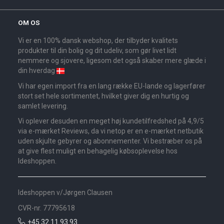
OM OS
Vi er en 100% dansk webshop, der tilbyder kvalitets
produkter til din bolig og dit udeliv, som gør livet lidt
nemmere og sjovere, ligesom det også skaber mere glæde i
din hverdag
Vi har egen import fra en lang række EU-lande og lagerfører
stort set hele sortimentet, hvilket giver dig en hurtig og
samlet levering.
Vi oplever desuden en meget høj kundetilfredshed på 4,9/5
via e-mærket Reviews, da vi netop er en e-mærket netbutik
uden skjulte gebyrer og abonnementer. Vi bestræber os på
at give flest muligt en behagelig købsoplevelse hos
Ideshoppen.
Ideshoppen v/Jørgen Clausen
CVR-nr. 77795618
+45 32 11 93 93