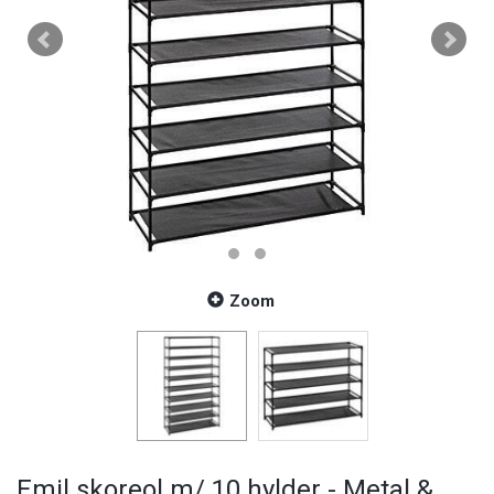
Zoom
Emil skoreol m/ 10 hylder - Metal &