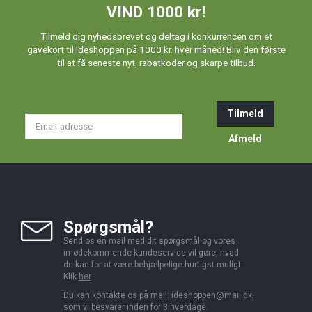
VIND 1000 kr!
Tilmeld dig nyhedsbrevet og deltag i konkurrencen om et
gavekort til Ideshoppen på 1000 kr. hver måned! Bliv den første
til at få seneste nyt, rabatkoder og skarpe tilbud.
Tilmeld
Email-
adresse
Afmeld
Spørgsmål?
Send os en mail med dit spørgsmål og vores
imødekommende kundeservice vil gøre, hvad
de kan for at være behjælpelige hurtigst muligt.
Klik
her
.
Du kan kontakte os på mail:
ideshoppen@mail.dk,
som vi besvarer inden for 3 hverdage.