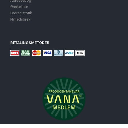
Adressebog
Ønskeliste
Ordrehistorik
Nyhedsbrev
BETALINGSMETODER
Nyheder