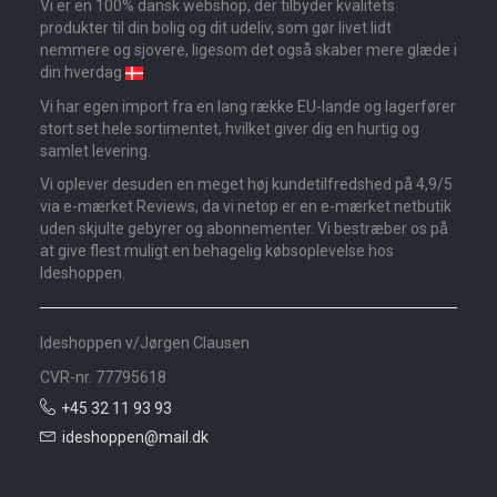
Vi er en 100% dansk webshop, der tilbyder kvalitets
produkter til din bolig og dit udeliv, som gør livet lidt
nemmere og sjovere, ligesom det også skaber mere glæde i
din hverdag
Vi har egen import fra en lang række EU-lande og lagerfører
stort set hele sortimentet, hvilket giver dig en hurtig og
samlet levering.
Vi oplever desuden en meget høj kundetilfredshed på 4,9/5
via e-mærket Reviews, da vi netop er en e-mærket netbutik
uden skjulte gebyrer og abonnementer. Vi bestræber os på
at give flest muligt en behagelig købsoplevelse hos
Ideshoppen.
Ideshoppen v/Jørgen Clausen
CVR-nr. 77795618
+45 32 11 93 93
ideshoppen@mail.dk