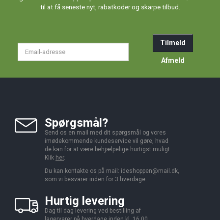
til at få seneste nyt, rabatkoder og skarpe tilbud.
Tilmeld
Email-
adresse
Afmeld
Spørgsmål?
Send os en mail med dit spørgsmål og vores
imødekommende kundeservice vil gøre, hvad
de kan for at være behjælpelige hurtigst muligt.
Klik
her
.
Du kan kontakte os på mail:
ideshoppen@mail.dk,
som vi besvarer inden for 3 hverdage.
Hurtig levering
Dag til dag levering ved bestilling af
lagervarer på hverdage inden kl. 16.00.