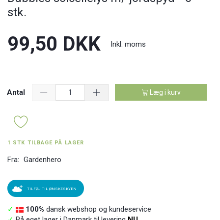
stk.
99,50 DKK
Inkl. moms
Antal
Læg i kurv
1 STK TILBAGE PÅ LAGER
Fra:
Gardenhero
TILFØJ TIL ØNSKESKYEN
✓
100%
dansk webshop og kundeservice
✓
På eget lager i Danmark til levering
NU