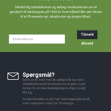
Tilmeld dig nyhedsbrevet og deltag i konkurrencen om et
gavekort til Ideshoppen på 1000 kr. hver måned! Bliv den første
til at få seneste nyt, rabatkoder og skarpe tilbud.
Tilmeld
Email-
adresse
Afmeld
Spørgsmål?
Send os en mail med dit spørgsmål og vores
imødekommende kundeservice vil gøre, hvad
de kan for at være behjælpelige hurtigst muligt.
Klik
her
.
Du kan kontakte os på mail:
ideshoppen@mail.dk,
som vi besvarer inden for 3 hverdage.