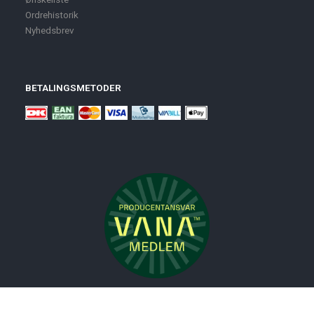
Ordrehistorik
Nyhedsbrev
BETALINGSMETODER
Nyheder
Bolig