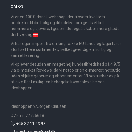
OM OS
Vi er en 100% dansk webshop, der tilbyder kvalitets
produkter til din bolig og dit udeliv, som gør livet lidt
nemmere og sjovere, ligesom det også skaber mere glæde i
din hverdag
Vi har egen import fra en lang række EU-lande og lagerfører
stort set hele sortimentet, hvilket giver dig en hurtig og
samlet levering.
Vi oplever desuden en meget høj kundetilfredshed på 4,9/5
via e-mærket Reviews, da vi netop er en e-mærket netbutik
uden skjulte gebyrer og abonnementer. Vi bestræber os på
at give flest muligt en behagelig købsoplevelse hos
Ideshoppen.
Ideshoppen v/Jørgen Clausen
CVR-nr. 77795618
+45 32 11 93 93
ideshoppen@mail.dk