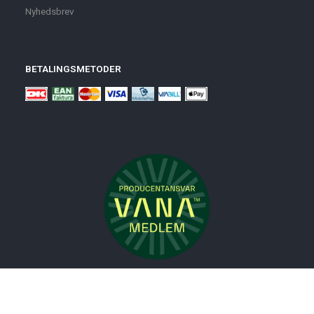
Nyhedsbrev
BETALINGSMETODER
Nyheder
Bolig
Småmøbler