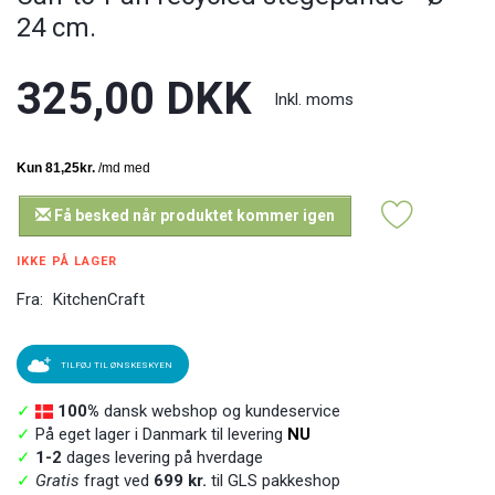
24 cm.
325,00 DKK
Inkl. moms
Få besked når produktet kommer igen
IKKE PÅ LAGER
Fra:
KitchenCraft
TILFØJ TIL ØNSKESKYEN
✓
100%
dansk webshop og kundeservice
✓
På eget lager i Danmark til levering
NU
✓
1-2
dages levering på hverdage
✓
Gratis
fragt ved
699 kr.
til GLS pakkeshop