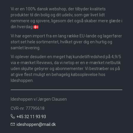
Vi er en 100% dansk webshop, der tilbyder kvalitets
produkter til din bolig og dit udeliv, som gør livet lidt
nemmere og sjovere, ligesom det også skaber mere glæde i
din hverdag
Vi har egen import fra en lang række EU-lande og lagerfører
stort set hele sortimentet, hvilket giver dig en hurtig og
samlet levering.
Vi oplever desuden en meget høj kundetilfredshed på 4,9/5
via e-mærket Reviews, da vi netop er en e-mærket netbutik
uden skjulte gebyrer og abonnementer. Vi bestræber os på
at give flest muligt en behagelig købsoplevelse hos
Ideshoppen.
Ideshoppen v/Jørgen Clausen
CVR-nr. 77795618
+45 32 11 93 93
ideshoppen@mail.dk