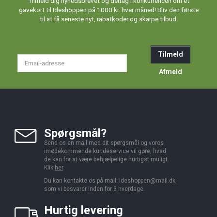
Tilmeld dig nyhedsbrevet og deltag i konkurrencen om et
gavekort til Ideshoppen på 1000 kr. hver måned! Bliv den første
til at få seneste nyt, rabatkoder og skarpe tilbud.
Tilmeld
Email-
adresse
Afmeld
Spørgsmål?
Send os en mail med dit spørgsmål og vores
imødekommende kundeservice vil gøre, hvad
de kan for at være behjælpelige hurtigst muligt.
Klik
her
.
Du kan kontakte os på mail:
ideshoppen@mail.dk,
som vi besvarer inden for 3 hverdage.
Hurtig levering