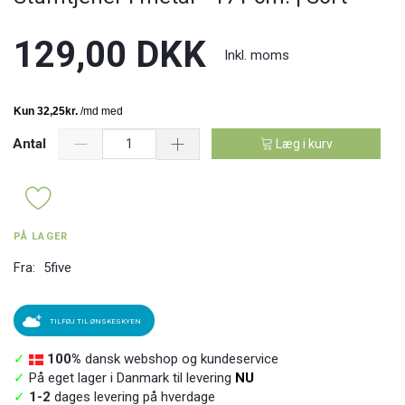
129,00 DKK
Inkl. moms
Antal
Læg i kurv
PÅ LAGER
Fra:
5five
TILFØJ TIL ØNSKESKYEN
✓
100%
dansk webshop og kundeservice
✓
På eget lager i Danmark til levering
NU
✓
1-2
dages levering på hverdage