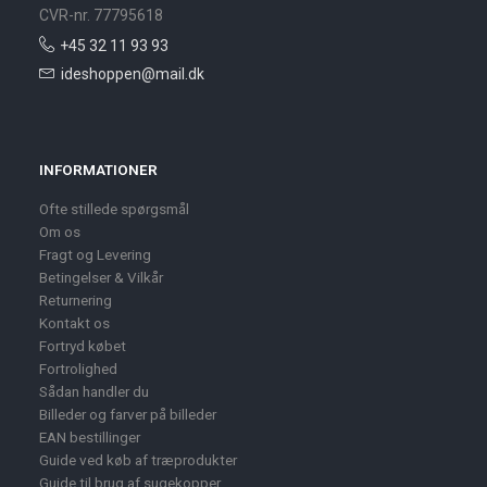
CVR-nr. 77795618
+45 32 11 93 93
ideshoppen@mail.dk
INFORMATIONER
Ofte stillede spørgsmål
Om os
Fragt og Levering
Betingelser & Vilkår
Returnering
Kontakt os
Fortryd købet
Fortrolighed
Sådan handler du
Billeder og farver på billeder
EAN bestillinger
Guide ved køb af træprodukter
Guide til brug af sugekopper