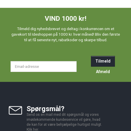
VIND 1000 kr!
Tilmeld dig nyhedsbrevet og deltag i konkurrencen om et
gavekort til Ideshoppen på 1000 kr. hver måned! Bliv den første
til at få seneste nyt, rabatkoder og skarpe tilbud.
Tilmeld
Email-
adresse
Afmeld
Spørgsmål?
Send os en mail med dit spørgsmål og vores
imødekommende kundeservice vil gøre, hvad
de kan for at være behjælpelige hurtigst muligt.
Klik
her
.