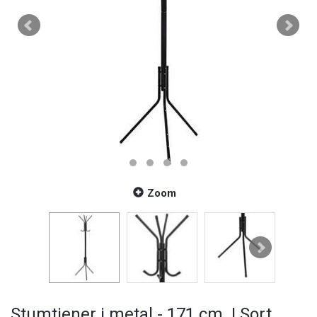
Zoom
Stumtjener i metal - 171 cm. | Sort