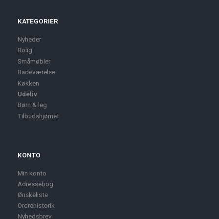
KATEGORIER
Nyheder
Bolig
Småmøbler
Badeværelse
Køkken
Udeliv
Børn & leg
Tilbudshjørnet
KONTO
Min konto
Adressebog
Ønskeliste
Ordrehistorik
Nyhedsbrev