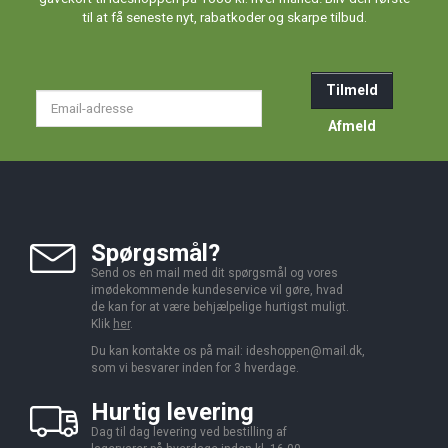
til at få seneste nyt, rabatkoder og skarpe tilbud.
Tilmeld
Email-
adresse
Afmeld
Spørgsmål?
Send os en mail med dit spørgsmål og vores
imødekommende kundeservice vil gøre, hvad
de kan for at være behjælpelige hurtigst muligt.
Klik
her
.
Du kan kontakte os på mail:
ideshoppen@mail.dk,
som vi besvarer inden for 3 hverdage.
Hurtig levering
Dag til dag levering ved bestilling af