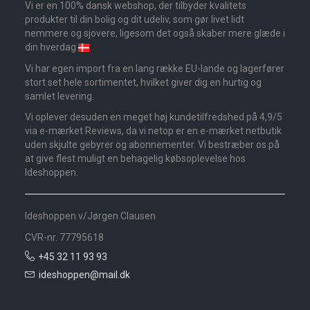
Vi er en 100% dansk webshop, der tilbyder kvalitets
produkter til din bolig og dit udeliv, som gør livet lidt
nemmere og sjovere, ligesom det også skaber mere glæde i
din hverdag
Vi har egen import fra en lang række EU-lande og lagerfører
stort set hele sortimentet, hvilket giver dig en hurtig og
samlet levering.
Vi oplever desuden en meget høj kundetilfredshed på 4,9/5
via e-mærket Reviews, da vi netop er en e-mærket netbutik
uden skjulte gebyrer og abonnementer. Vi bestræber os på
at give flest muligt en behagelig købsoplevelse hos
Ideshoppen.
Ideshoppen v/Jørgen Clausen
CVR-nr. 77795618
+45 32 11 93 93
ideshoppen@mail.dk