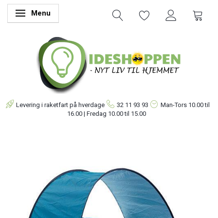
Menu
Skifte navigation
Levering i raketfart på hverdage
32 11 93 93
Man-Tors
10.00 til
16.00 | Fredag 10.00 til 15.00