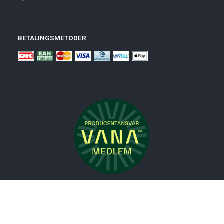
BETALINGSMETODER
Nyheder
Bolig
Småmøbler
Badeværelse