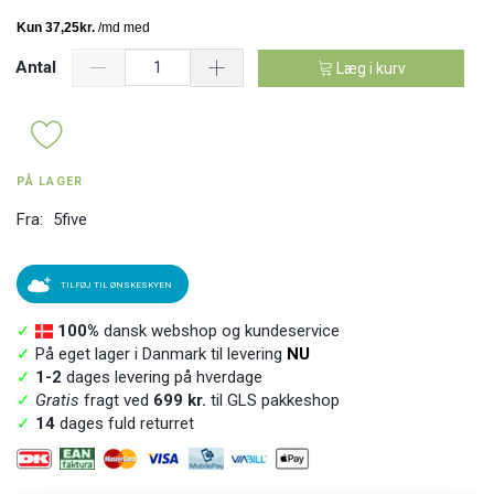
Antal
Læg i kurv
PÅ LAGER
Fra:
5five
TILFØJ TIL ØNSKESKYEN
✓
100%
dansk webshop og kundeservice
✓
På eget lager i Danmark til levering
NU
✓
1-2
dages levering på hverdage
✓
Gratis
fragt ved
699 kr.
til GLS pakkeshop
✓
14
dages fuld returret