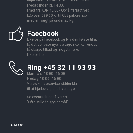
lagervarer på hverdage inden kl. 16.00.
Fredag inden kl. 14.30.
Fragt fra KUN 45,00 - Opnå fri fragt ved
køb over 699,00 kr. til GLS pakkeshop
med en vægt på under 20 kg.
Facebook
Like os på Facebook og bliv den første til at
få det seneste nye, deltage i konkurrencer,
få skarpe tilbud og meget mere.
Like os
her
.
Ring +45 32 11 93 93
Man-Tors: 10.00 - 16.00
Fredag: 10.00 - 15.00
Vores kundeservice sidder klar
til at hjælpe dig alle hverdage.
Se eventuelt også vores
"
Ofte stillede spørgsmål
".
OM OS