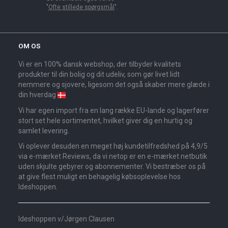
"
Ofte stillede spørgsmål
".
OM OS
Vi er en 100% dansk webshop, der tilbyder kvalitets
produkter til din bolig og dit udeliv, som gør livet lidt
nemmere og sjovere, ligesom det også skaber mere glæde i
din hverdag
Vi har egen import fra en lang række EU-lande og lagerfører
stort set hele sortimentet, hvilket giver dig en hurtig og
samlet levering.
Vi oplever desuden en meget høj kundetilfredshed på 4,9/5
via e-mærket Reviews, da vi netop er en e-mærket netbutik
uden skjulte gebyrer og abonnementer. Vi bestræber os på
at give flest muligt en behagelig købsoplevelse hos
Ideshoppen.
Ideshoppen v/Jørgen Clausen