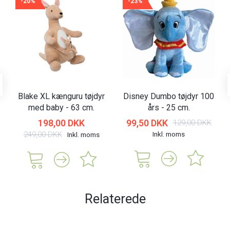
-20%
-23%
Blake XL kænguru tøjdyr
Disney Dumbo tøjdyr 100
med baby - 63 cm.
års - 25 cm.
198,00 DKK
99,50 DKK
129,00 DKK
249,00 DKK
Inkl. moms
Inkl. moms
Relaterede