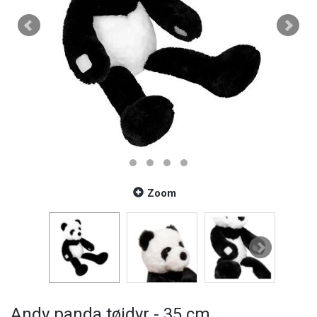
Zoom
Andy panda tøjdyr - 35 cm.