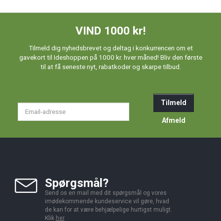
VIND 1000 kr!
Tilmeld dig nyhedsbrevet og deltag i konkurrencen om et
gavekort til Ideshoppen på 1000 kr. hver måned! Bliv den første
til at få seneste nyt, rabatkoder og skarpe tilbud.
Tilmeld
Email-
adresse
Afmeld
Spørgsmål?
Send os en mail med dit spørgsmål og vores
imødekommende kundeservice vil gøre, hvad
de kan for at være behjælpelige hurtigst muligt.
Klik
her
.