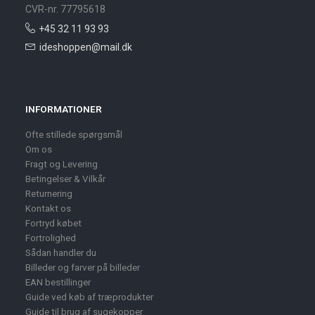
CVR-nr. 77795618
+45 32 11 93 93
ideshoppen@mail.dk
INFORMATIONER
Ofte stillede spørgsmål
Om os
Fragt og Levering
Betingelser & Vilkår
Returnering
Kontakt os
Fortryd købet
Fortrolighed
Sådan handler du
Billeder og farver på billeder
EAN bestillinger
Guide ved køb af træprodukter
Guide til brug af sugekopper