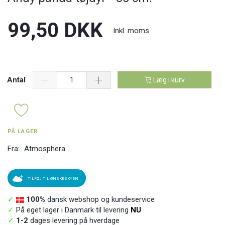
99,50 DKK
Inkl. moms
Antal
Læg i kurv
PÅ LAGER
Fra:
Atmosphera
TILFØJ TIL ØNSKESKYEN
✓
100%
dansk webshop og kundeservice
✓
På eget lager i Danmark til levering
NU
✓
1-2
dages levering på hverdage