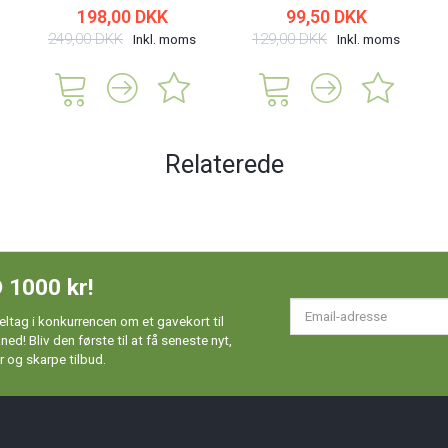
198,00 DKK
99,50 DKK
249,00 DKK
129,00 DKK
Inkl. moms
Inkl. moms
Relaterede
 1000 kr!
Em
ltag i konkurrencen om et gavekort til
ad
d! Bliv den første til at få seneste nyt,
 og skarpe tilbud.