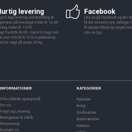
urtig levering
Facebook
g til dag levering ved bestilling af
Like os på Facebook og bliv den
gervarer på hverdage inden kl. 16.00.
få det seneste nye, deltage i
edag inden kl. 14.30.
få skarpe tilbud og meget me
agt fra KUN 45,00 - Opnå fri fragt ved
Like os
her
.
b over 699,00 kr. til GLS pakkeshop
d en vægt på under 20 kg.
INFORMATIONER
KATEGORIER
Ofte stillede spørgsmål
Nyheder
Om os
Bolig
Fragt og Levering
Småmøbler
Betingelser & Vilkår
Badeværelse
Returnering
Køkken
Kontakt os