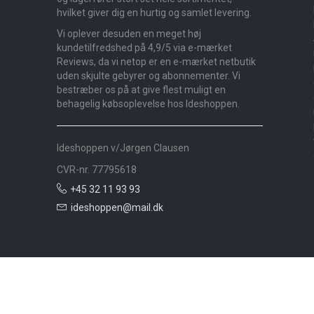
hvilket giver dig en hurtig og samlet levering.
Vi oplever desuden en meget høj
kundetilfredshed på 4,9/5 via e-mærket
Reviews, da vi netop er en e-mærket netbutik
uden skjulte gebyrer og abonnementer. Vi
bestræber os på at give flest muligt en
behagelig købsoplevelse hos Ideshoppen.
Ideshoppen v/Jørgen Clausen
CVR-nr. 77795618
+45 32 11 93 93
ideshoppen@mail.dk
Nyheder
Bolig
Småmøbler
Badeværelse