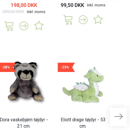
198,00 DKK
99,50 DKK
139,
Inkl. moms
249,00 DKK
Inkl. moms
-28%
-23%
-27%
Dora vaskebjørn tøjdyr -
Eliott drage tøjdyr - 53
Emilie
21 cm.
cm.