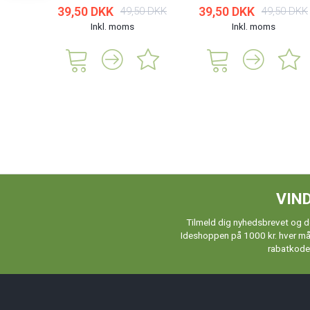
39,50 DKK
39,50 DKK
49,50 DKK
49,50 DKK
Inkl. moms
Inkl. moms
VIND
Tilmeld dig nyhedsbrevet og de
Ideshoppen på 1000 kr. hver måne
rabatkoder