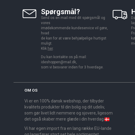
Spørgsmål?
H
Send os en mail med dit spørgsmål og
Da
vores
la
imødekommende kundeservice vil gøre,
Fr
hvad
Fr
de kan for at være behjælpelige hurtigst
kø
muligt.
me
Klik
her
.
Du kan kontakte os på mail:
ideshoppen@mail.dk,
som vi besvarer inden for 3 hverdage.
OM OS
Vi er en 100% dansk webshop, der tilbyder
kvalitets produkter til din bolig og dit udeliv,
som gør livet lidt nemmere og sjovere, ligesom
det også skaber mere glæde i din hverdag
Vi har egen import fra en lang række EU-lande
og lagerfører stort set hele sortimentet,