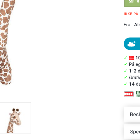
Få
IKKE PÅ
Fra:
At
✓
1
✓
På ege
✓
1-2
d
✓
Grati
✓
14
da
Besk
Spec