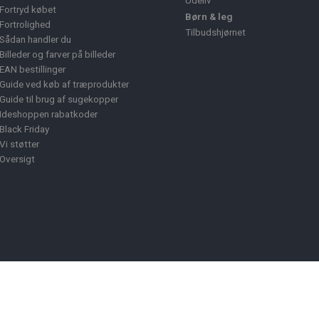
Udeliv
Fortryd købet
Børn & leg
Fortrolighed
Tilbudshjørnet
Sådan handler du
Billeder og farver på billeder
EAN bestillinger
Guide ved køb af træprodukter
Guide til brug af sugekopper
Ideshoppen rabatkoder
Black Friday
Vi støtter
Oversigt