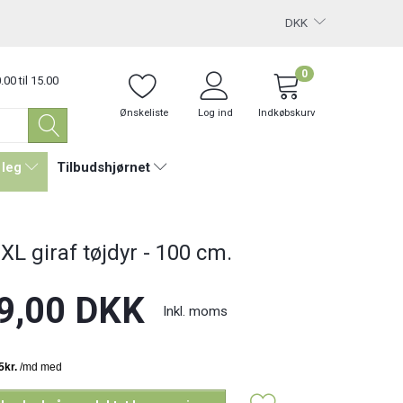
DKK
0
.00 til 15.00
Ønskeliste
Log ind
Indkøbskurv
 leg
Tilbudshjørnet
XL giraf tøjdyr - 100 cm.
9,00 DKK
Inkl. moms