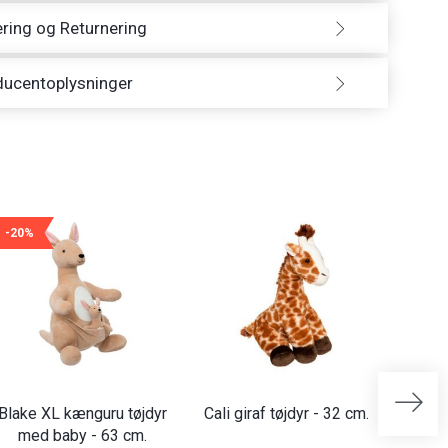
ring og Returnering
ducentoplysninger
-20%
Blake XL kænguru tøjdyr
Cali giraf tøjdyr - 32 cm.
Horst
med baby - 63 cm.