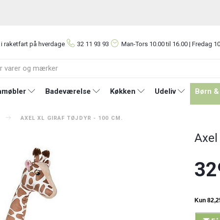
 i raketfart på hverdage
32 11 93 93
Man-Tors
10.00 til 16.00 | Fredag 10
møbler
Badeværelse
Køkken
Udeliv
Børn &
AXEL XL GIRAF TØJDYR - 100 CM.
Axel 
32