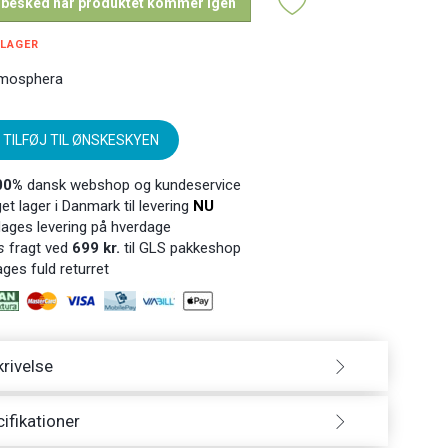
 besked når produktet kommer igen
 LAGER
mosphera
TILFØJ TIL ØNSKESKYEN
00%
dansk webshop og kundeservice
t lager i Danmark til levering
NU
ages levering på hverdage
s
fragt ved
699 kr.
til GLS pakkeshop
ges fuld returret
rivelse
ifikationer