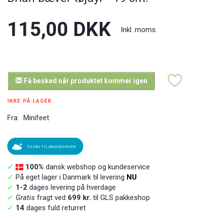
115,00 DKK
Inkl. moms
Få besked når produktet kommer igen
IKKE PÅ LAGER
Fra:
Minifeet
TILFØJ TIL ØNSKESKYEN
✓
100%
dansk webshop og kundeservice
✓
På eget lager i Danmark til levering
NU
✓
1-2
dages levering på hverdage
✓
Gratis
fragt ved
699 kr.
til GLS pakkeshop
✓
14
dages fuld returret