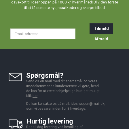
gavekort til Ideshoppen på 1000 kr. hver måned! Bliv den første
til at få seneste nyt, rabatkoder og skarpe tilbud.
Tilmeld
Email-
adresse
Afmeld
Spørgsmål?
Send os en mail med dit spørgsmål og vores
imødekommende kundeservice vil gøre, hvad
de kan for at være behjælpelige hurtigst muligt.
Klik
her
.
Du kan kontakte os på mail:
ideshoppen@mail.dk,
som vi besvarer inden for 3 hverdage.
Hurtig levering
Dag til dag levering ved bestilling af