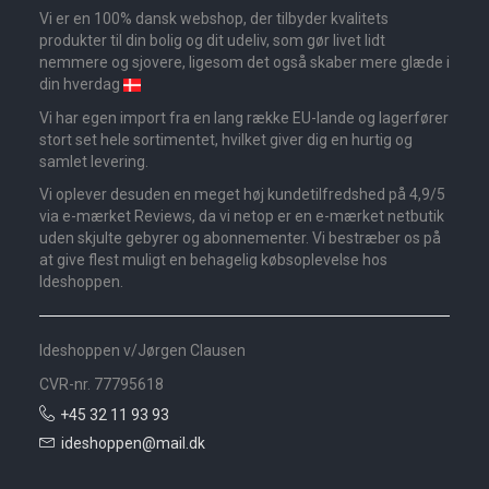
Vi er en 100% dansk webshop, der tilbyder kvalitets
produkter til din bolig og dit udeliv, som gør livet lidt
nemmere og sjovere, ligesom det også skaber mere glæde i
din hverdag
Vi har egen import fra en lang række EU-lande og lagerfører
stort set hele sortimentet, hvilket giver dig en hurtig og
samlet levering.
Vi oplever desuden en meget høj kundetilfredshed på 4,9/5
via e-mærket Reviews, da vi netop er en e-mærket netbutik
uden skjulte gebyrer og abonnementer. Vi bestræber os på
at give flest muligt en behagelig købsoplevelse hos
Ideshoppen.
Ideshoppen v/Jørgen Clausen
CVR-nr. 77795618
+45 32 11 93 93
ideshoppen@mail.dk