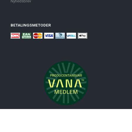
Nyhedsbrev
BETALINGSMETODER
Nyheder
Bolig
Småmøbler
Badeværelse