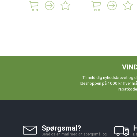
VIND
Tilmeld dig nyhedsbrevet og de
Ideshoppen på 1000 kr. hver måne
rabatkoder
Spørgsmål?
H
Send os en mail med dit spørgsmål og
Da