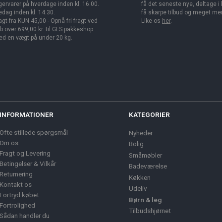
gervarer på hverdage inden kl. 16.00.
få det seneste nye, deltage i
edag inden kl. 14.30.
få skarpe tilbud og meget me
agt fra KUN 45,00 - Opnå fri fragt ved
Like os
her
.
b over 699,00 kr. til GLS pakkeshop
d en vægt på under 20 kg.
INFORMATIONER
KATEGORIER
Ofte stillede spørgsmål
Nyheder
Om os
Bolig
Fragt og Levering
Småmøbler
Betingelser & Vilkår
Badeværelse
Returnering
Køkken
Kontakt os
Udeliv
Fortryd købet
Børn & leg
Fortrolighed
Tilbudshjørnet
Sådan handler du