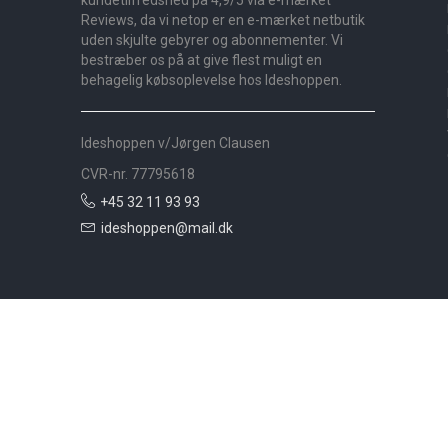
kundetilfredshed på 4,9/5 via e-mærket
Reviews, da vi netop er en e-mærket netbutik
uden skjulte gebyrer og abonnementer. Vi
bestræber os på at give flest muligt en
behagelig købsoplevelse hos Ideshoppen.
Ideshoppen v/Jørgen Clausen
CVR-nr. 77795618
+45 32 11 93 93
ideshoppen@mail.dk
Nyheder
Bolig
Småmøbler
Badeværelse
Køkken
Udeliv
Måtter