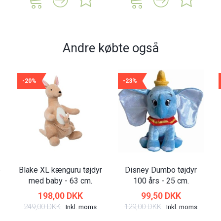
Andre købte også
-20%
-23%
6
Blake XL kænguru tøjdyr
Disney Dumbo tøjdyr
med baby - 63 cm.
100 års - 25 cm.
198,00 DKK
99,50 DKK
249,00 DKK
129,00 DKK
Inkl. moms
Inkl. moms