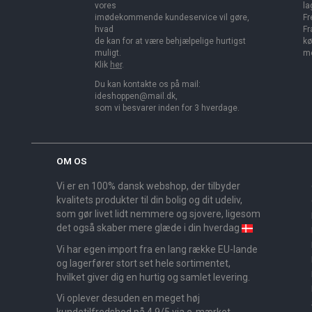
vores
la
imødekommende kundeservice vil gøre,
Fr
hvad
Fr
de kan for at være behjælpelige hurtigst
kø
muligt.
me
Klik
her
.
Du kan kontakte os på mail:
ideshoppen@mail.dk,
som vi besvarer inden for 3 hverdage.
OM OS
Vi er en 100% dansk webshop, der tilbyder
kvalitets produkter til din bolig og dit udeliv,
som gør livet lidt nemmere og sjovere, ligesom
det også skaber mere glæde i din hverdag
Vi har egen import fra en lang række EU-lande
og lagerfører stort set hele sortimentet,
hvilket giver dig en hurtig og samlet levering.
Vi oplever desuden en meget høj