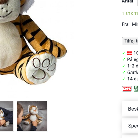
Antal
1 STK T
Fra:
Mi
Tilføj 
✓
1
✓
På ege
✓
1-2
d
✓
Grati
✓
14
da
Besk
Spec