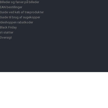
Billeder og farver på billeder
EAN bestillinger
Guide ved køb af træprodukter
Guide til brug af sugekopper
Ideshoppen rabatkoder
Black Friday
Vi støtter
Oversigt