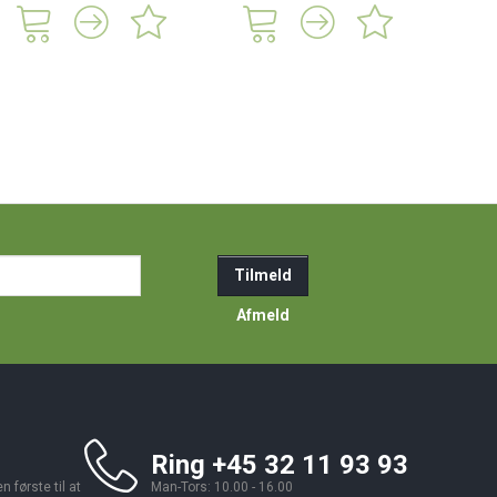
ail-
Tilmeld
resse
Afmeld
Ring +45 32 11 93 93
 første til at
Man-Tors: 10.00 - 16.00