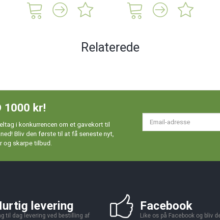
Relaterede
 1000 kr!
Em
ltag i konkurrencen om et gavekort til
ad
d! Bliv den første til at få seneste nyt,
 og skarpe tilbud.
urtig levering
Facebook
g til dag levering ved bestilling af
Like os på Facebook og bliv den