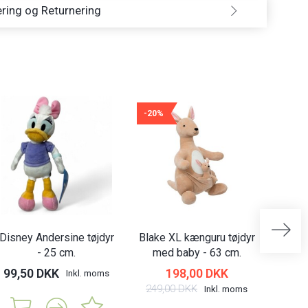
ring og Returnering
-20%
Disney Andersine tøjdyr
Blake XL kænguru tøjdyr
Cali g
- 25 cm.
med baby - 63 cm.
99,50 DKK
198,00 DKK
99,
Inkl. moms
249,00 DKK
Inkl. moms