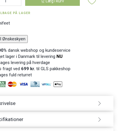
Læg i kurv
ILBAGE PÅ LAGER
nifeet
til Ønskeskyen
00%
dansk webshop og kundeservice
t lager i Danmark til levering
NU
ages levering på hverdage
s
fragt ved
699 kr.
til GLS pakkeshop
ges fuld returret
rivelse
ifikationer