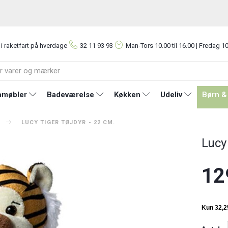
 i raketfart på hverdage
32 11 93 93
Man-Tors
10.00 til 16.00 | Fredag 10
møbler
Badeværelse
Køkken
Udeliv
Børn &
LUCY TIGER TØJDYR - 22 CM.
Lucy 
12