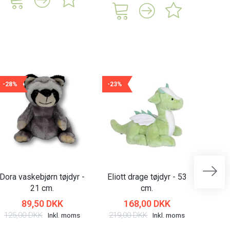
-28%
-23%
-27%
Dora vaskebjørn tøjdyr -
Eliott drage tøjdyr - 53
Emilie
21 cm.
cm.
89,50 DKK
168,00 DKK
125,00 DKK
219,00 DKK
175,
Inkl. moms
Inkl. moms