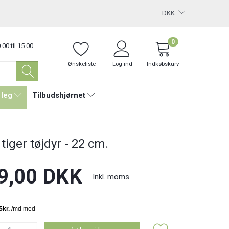
DKK
0
.00 til 15.00
Ønskeliste
Log ind
Indkøbskurv
 leg
Tilbudshjørnet
tiger tøjdyr - 22 cm.
9,00 DKK
Inkl. moms