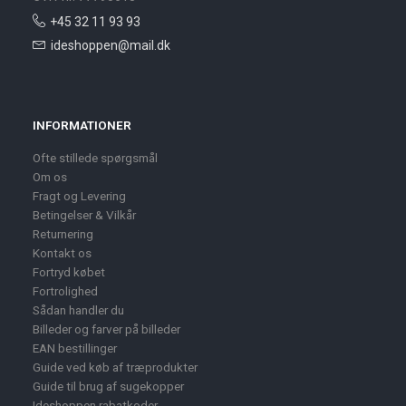
+45 32 11 93 93
ideshoppen@mail.dk
INFORMATIONER
Ofte stillede spørgsmål
Om os
Fragt og Levering
Betingelser & Vilkår
Returnering
Kontakt os
Fortryd købet
Fortrolighed
Sådan handler du
Billeder og farver på billeder
EAN bestillinger
Guide ved køb af træprodukter
Guide til brug af sugekopper
Ideshoppen rabatkoder