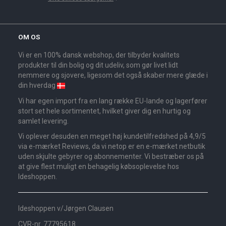
OM OS
Vi er en 100% dansk webshop, der tilbyder kvalitets
produkter til din bolig og dit udeliv, som gør livet lidt
nemmere og sjovere, ligesom det også skaber mere glæde i
din hverdag
Vi har egen import fra en lang række EU-lande og lagerfører
stort set hele sortimentet, hvilket giver dig en hurtig og
samlet levering.
Vi oplever desuden en meget høj kundetilfredshed på 4,9/5
via e-mærket Reviews, da vi netop er en e-mærket netbutik
uden skjulte gebyrer og abonnementer. Vi bestræber os på
at give flest muligt en behagelig købsoplevelse hos
Ideshoppen.
Ideshoppen v/Jørgen Clausen
CVR-nr. 77795618