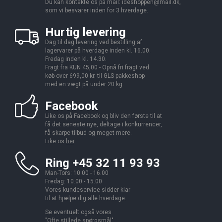
Du kan kontakte os på mail:
ideshoppen@mail.dk,
som vi besvarer inden for 3 hverdage.
Hurtig levering
Dag til dag levering ved bestilling af
lagervarer på hverdage inden kl. 16.00.
Fredag inden kl. 14.30.
Fragt fra KUN 45,00 - Opnå fri fragt ved
køb over 699,00 kr. til GLS pakkeshop
med en vægt på under 20 kg.
Facebook
Like os på Facebook og bliv den første til at
få det seneste nye, deltage i konkurrencer,
få skarpe tilbud og meget mere.
Like os
her
.
Ring +45 32 11 93 93
Man-Tors: 10.00 - 16.00
Fredag: 10.00 - 15.00
Vores kundeservice sidder klar
til at hjælpe dig alle hverdage.
Se eventuelt også vores
"
Ofte stillede spørgsmål
".