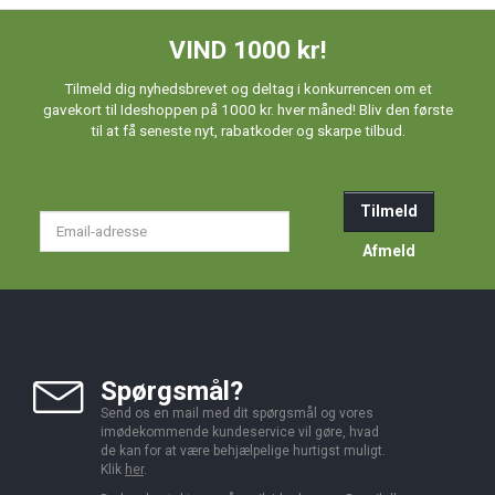
VIND 1000 kr!
Tilmeld dig nyhedsbrevet og deltag i konkurrencen om et
gavekort til Ideshoppen på 1000 kr. hver måned! Bliv den første
til at få seneste nyt, rabatkoder og skarpe tilbud.
Tilmeld
Email-
adresse
Afmeld
Spørgsmål?
Send os en mail med dit spørgsmål og vores
imødekommende kundeservice vil gøre, hvad
de kan for at være behjælpelige hurtigst muligt.
Klik
her
.