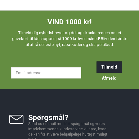
VIND 1000 kr!
Tilmeld dig nyhedsbrevet og deltag i konkurrencen om et
gavekort til Ideshoppen på 1000 kr. hver måned! Bliv den første
til at få seneste nyt, rabatkoder og skarpe tilbud.
Tilmeld
Email-
adresse
Afmeld
Spørgsmål?
Send os en mail med dit spørgsmål og vores
imødekommende kundeservice vil gøre, hvad
de kan for at være behjælpelige hurtigst muligt.