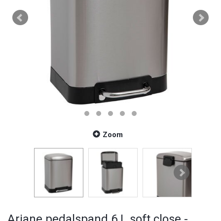
Zoom
Ariane pedalspand 6 L soft close -