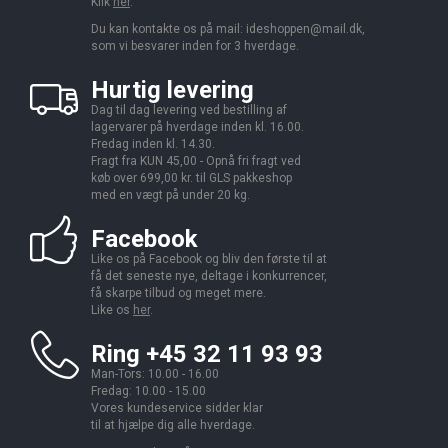
Klik
her
.
Du kan kontakte os på mail:
ideshoppen@mail.dk,
som vi besvarer inden for 3 hverdage.
Hurtig levering
Dag til dag levering ved bestilling af
lagervarer på hverdage inden kl. 16.00.
Fredag inden kl. 14.30.
Fragt fra KUN 45,00 - Opnå fri fragt ved
køb over 699,00 kr. til GLS pakkeshop
med en vægt på under 20 kg.
Facebook
Like os på Facebook og bliv den første til at
få det seneste nye, deltage i konkurrencer,
få skarpe tilbud og meget mere.
Like os
her
.
Ring +45 32 11 93 93
Man-Tors: 10.00 - 16.00
Fredag: 10.00 - 15.00
Vores kundeservice sidder klar
til at hjælpe dig alle hverdage.