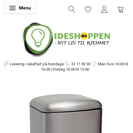
Menu
Skifte navigation
Levering i raketfart på hverdage
32 11 93 93
Man-Tors
10.00 til
16.00 | Fredag 10.00 til 15.00