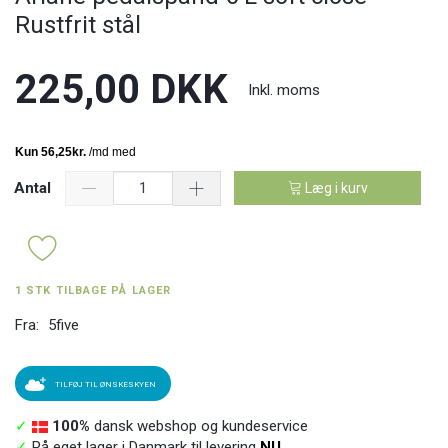
Rustfrit stål
225,00 DKK
Inkl. moms
Antal
Læg i kurv
1 STK TILBAGE PÅ LAGER
Fra:
5five
TILFØJ TIL ØNSKESKYEN
✓
100%
dansk webshop og kundeservice
✓
På eget lager i Danmark til levering
NU