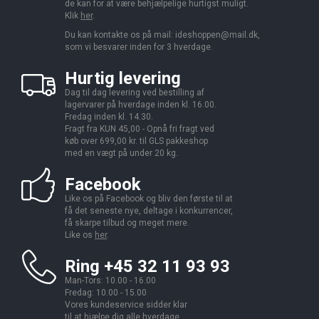
de kan for at være behjælpelige hurtigst muligt.
Klik
her
.
Du kan kontakte os på mail:
ideshoppen@mail.dk,
som vi besvarer inden for 3 hverdage.
Hurtig levering
Dag til dag levering ved bestilling af
lagervarer på hverdage inden kl. 16.00.
Fredag inden kl. 14.30.
Fragt fra KUN 45,00 - Opnå fri fragt ved
køb over 699,00 kr. til GLS pakkeshop
med en vægt på under 20 kg.
Facebook
Like os på Facebook og bliv den første til at
få det seneste nye, deltage i konkurrencer,
få skarpe tilbud og meget mere.
Like os
her
.
Ring +45 32 11 93 93
Man-Tors: 10.00 - 16.00
Fredag: 10.00 - 15.00
Vores kundeservice sidder klar
til at hjælpe dig alle hverdage.