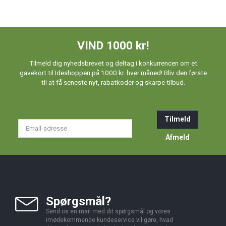
VIND 1000 kr!
Tilmeld dig nyhedsbrevet og deltag i konkurrencen om et
gavekort til Ideshoppen på 1000 kr. hver måned! Bliv den første
til at få seneste nyt, rabatkoder og skarpe tilbud.
Tilmeld
Email-
adresse
Afmeld
Spørgsmål?
Send os en mail med dit spørgsmål og vores
imødekommende kundeservice vil gøre, hvad