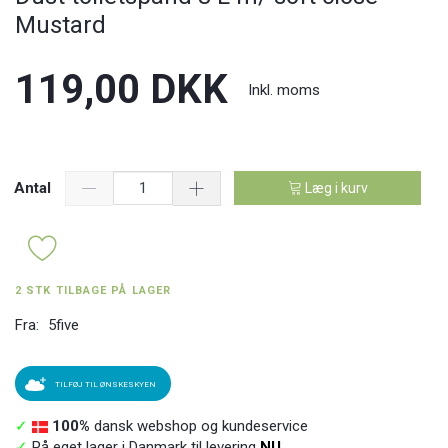
Mustard
119,00 DKK
Inkl. moms
Antal
Læg i kurv
2 STK TILBAGE PÅ LAGER
Fra:
5five
TILFØJ TIL ØNSKESKYEN
✓
100%
dansk webshop og kundeservice
✓
På eget lager i Danmark til levering
NU