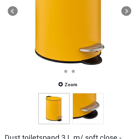
Zoom
Dust toiletspand 3 L m/ soft close -