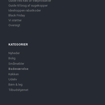
Guide ved køb af træprodukter
Guide til brug af sugekopper
Ideshoppen rabatkoder
Black Friday
Vi støtter
Oversigt
KATEGORIER
Nyheder
Bolig
Småmøbler
Badeværelse
Køkken
Udeliv
Børn & leg
Tilbudshjørnet