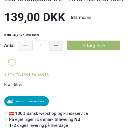
139,00 DKK
Inkl. moms
Antal
Læg i kurv
1 STK TILBAGE PÅ LAGER
Fra:
5five
TILFØJ TIL ØNSKESKYEN
✓
100%
dansk webshop og kundeservice
✓
På eget lager i Danmark til levering
NU
✓
1-2
dages levering på hverdage