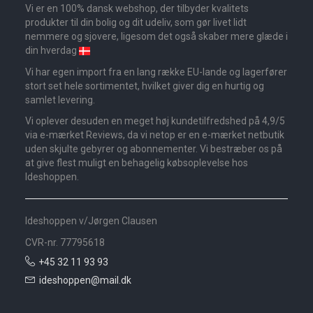
Vi er en 100% dansk webshop, der tilbyder kvalitets
produkter til din bolig og dit udeliv, som gør livet lidt
nemmere og sjovere, ligesom det også skaber mere glæde i
din hverdag
Vi har egen import fra en lang række EU-lande og lagerfører
stort set hele sortimentet, hvilket giver dig en hurtig og
samlet levering.
Vi oplever desuden en meget høj kundetilfredshed på 4,9/5
via e-mærket Reviews, da vi netop er en e-mærket netbutik
uden skjulte gebyrer og abonnementer. Vi bestræber os på
at give flest muligt en behagelig købsoplevelse hos
Ideshoppen.
Ideshoppen v/Jørgen Clausen
CVR-nr. 77795618
+45 32 11 93 93
ideshoppen@mail.dk