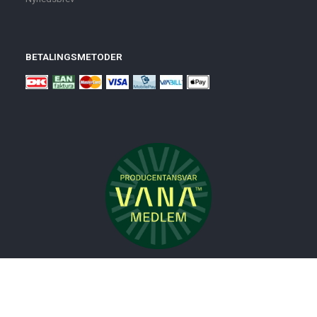
BETALINGSMETODER
Nyheder
Bolig
Småmøbler
Badeværelse