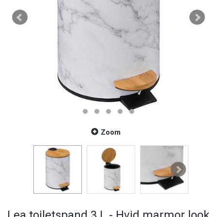
Zoom
Lea toiletspand 3 L - Hvid marmor look