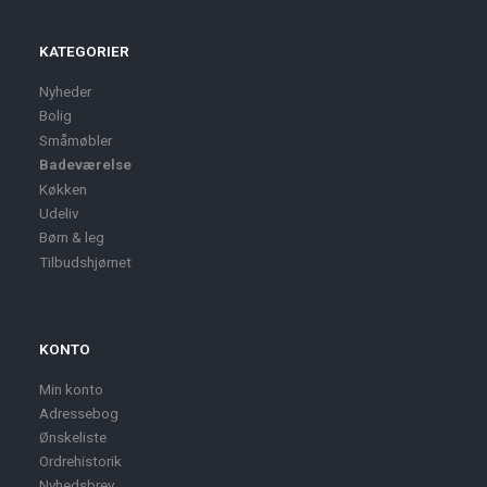
KATEGORIER
Nyheder
Bolig
Småmøbler
Badeværelse
Køkken
Udeliv
Børn & leg
Tilbudshjørnet
KONTO
Min konto
Adressebog
Ønskeliste
Ordrehistorik
Nyhedsbrev