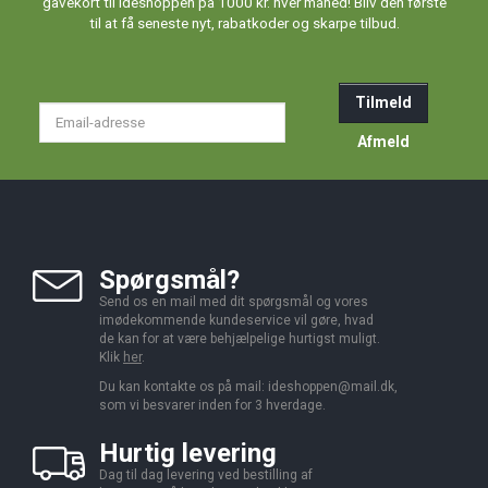
gavekort til Ideshoppen på 1000 kr. hver måned! Bliv den første
til at få seneste nyt, rabatkoder og skarpe tilbud.
Tilmeld
Email-
adresse
Afmeld
Spørgsmål?
Send os en mail med dit spørgsmål og vores
imødekommende kundeservice vil gøre, hvad
de kan for at være behjælpelige hurtigst muligt.
Klik
her
.
Du kan kontakte os på mail:
ideshoppen@mail.dk,
som vi besvarer inden for 3 hverdage.
Hurtig levering
Dag til dag levering ved bestilling af