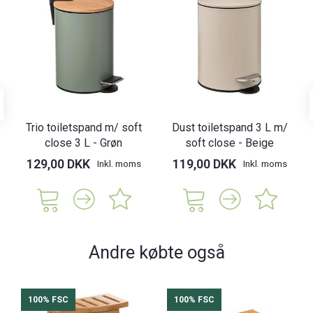
Trio toiletspand m/ soft
Dust toiletspand 3 L m/
close 3 L - Grøn
soft close - Beige
129,00 DKK
119,00 DKK
Inkl. moms
Inkl. moms
Andre købte også
100% FSC
100% FSC