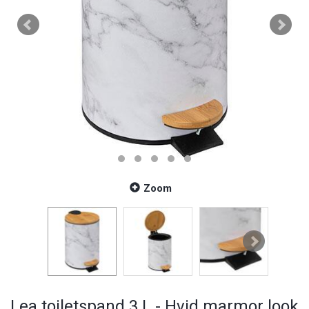
Zoom
Lea toiletspand 3 L - Hvid marmor look