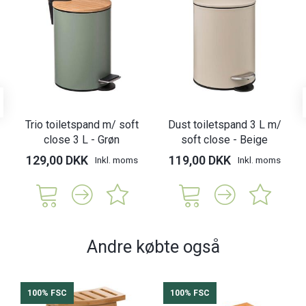
Trio toiletspand m/ soft
Dust toiletspand 3 L m/
close 3 L - Grøn
soft close - Beige
129,00 DKK
119,00 DKK
Inkl. moms
Inkl. moms
Andre købte også
100% FSC
100% FSC