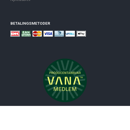
BETALINGSMETODER
Nyheder
Bolig
Småmøbler
Badeværelse