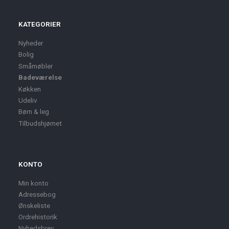
KATEGORIER
Nyheder
Bolig
Småmøbler
Badeværelse
Køkken
Udeliv
Børn & leg
Tilbudshjørnet
KONTO
Min konto
Adressebog
Ønskeliste
Ordrehistorik
Nyhedsbrev