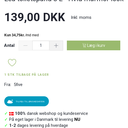
139,00 DKK
Inkl. moms
Antal
Læg i kurv
1 STK TILBAGE PÅ LAGER
Fra:
5five
TILFØJ TIL ØNSKESKYEN
✓
100%
dansk webshop og kundeservice
✓
På eget lager i Danmark til levering
NU
✓
1-2
dages levering på hverdage