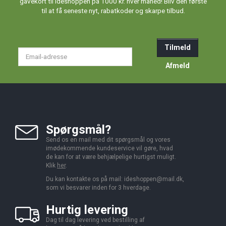
gavekort til Ideshoppen på 1000 kr. hver måned! Bliv den første
til at få seneste nyt, rabatkoder og skarpe tilbud.
Tilmeld
Email-
adresse
Afmeld
Spørgsmål?
Send os en mail med dit spørgsmål og vores
imødekommende kundeservice vil gøre, hvad
de kan for at være behjælpelige hurtigst muligt.
Klik
her
.
Du kan kontakte os på mail:
ideshoppen@mail.dk,
som vi besvarer inden for 3 hverdage.
Hurtig levering
Dag til dag levering ved bestilling af