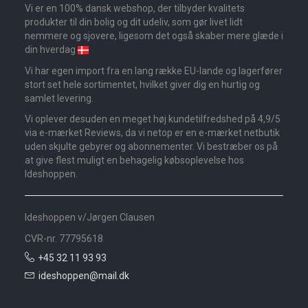
Vi er en 100% dansk webshop, der tilbyder kvalitets
produkter til din bolig og dit udeliv, som gør livet lidt
nemmere og sjovere, ligesom det også skaber mere glæde i
din hverdag
Vi har egen import fra en lang række EU-lande og lagerfører
stort set hele sortimentet, hvilket giver dig en hurtig og
samlet levering.
Vi oplever desuden en meget høj kundetilfredshed på 4,9/5
via e-mærket Reviews, da vi netop er en e-mærket netbutik
uden skjulte gebyrer og abonnementer. Vi bestræber os på
at give flest muligt en behagelig købsoplevelse hos
Ideshoppen.
Ideshoppen v/Jørgen Clausen
CVR-nr. 77795618
+45 32 11 93 93
ideshoppen@mail.dk