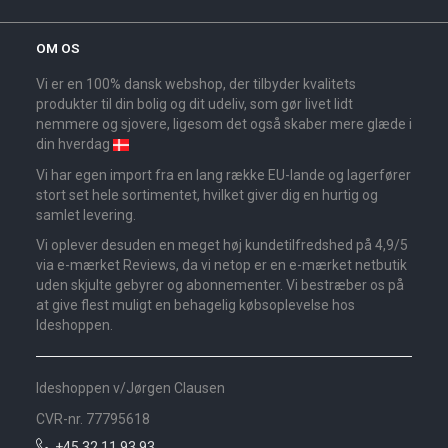
OM OS
Vi er en 100% dansk webshop, der tilbyder kvalitets
produkter til din bolig og dit udeliv, som gør livet lidt
nemmere og sjovere, ligesom det også skaber mere glæde i
din hverdag
Vi har egen import fra en lang række EU-lande og lagerfører
stort set hele sortimentet, hvilket giver dig en hurtig og
samlet levering.
Vi oplever desuden en meget høj kundetilfredshed på 4,9/5
via e-mærket Reviews, da vi netop er en e-mærket netbutik
uden skjulte gebyrer og abonnementer. Vi bestræber os på
at give flest muligt en behagelig købsoplevelse hos
Ideshoppen.
Ideshoppen v/Jørgen Clausen
CVR-nr. 77795618
+45 32 11 93 93