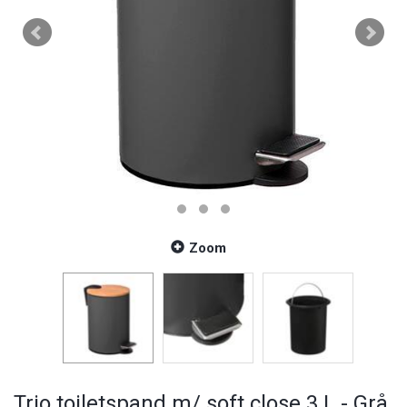
Zoom
Trio toiletspand m/ soft close 3 L - Grå