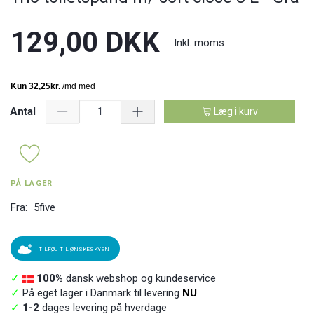
129,00 DKK
Inkl. moms
Antal
Læg i kurv
PÅ LAGER
Fra:
5five
TILFØJ TIL ØNSKESKYEN
✓
100%
dansk webshop og kundeservice
✓
På eget lager i Danmark til levering
NU
✓
1-2
dages levering på hverdage