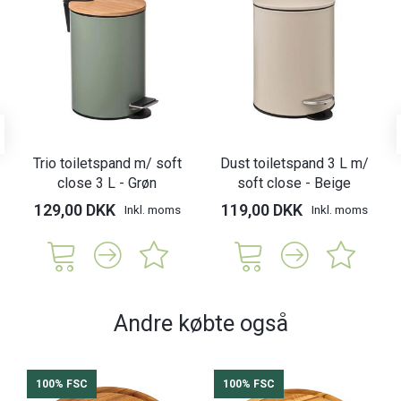
Trio toiletspand m/ soft
Dust toiletspand 3 L m/
close 3 L - Grøn
soft close - Beige
129,00 DKK
119,00 DKK
Inkl. moms
Inkl. moms
Andre købte også
100% FSC
100% FSC