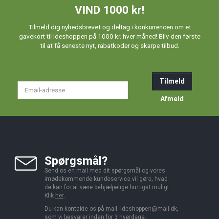
VIND 1000 kr!
Tilmeld dig nyhedsbrevet og deltag i konkurrencen om et
gavekort til Ideshoppen på 1000 kr. hver måned! Bliv den første
til at få seneste nyt, rabatkoder og skarpe tilbud.
Tilmeld
Email-
adresse
Afmeld
Spørgsmål?
Send os en mail med dit spørgsmål og vores
imødekommende kundeservice vil gøre, hvad
de kan for at være behjælpelige hurtigst muligt.
Klik
her
.
Du kan kontakte os på mail:
ideshoppen@mail.dk,
som vi besvarer inden for 3 hverdage.