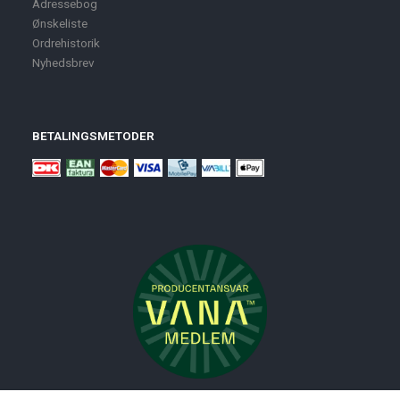
Adressebog
Ønskeliste
Ordrehistorik
Nyhedsbrev
BETALINGSMETODER
Nyheder