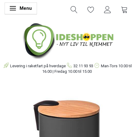
Menu
Skifte navigation
Levering i raketfart på hverdage
32 11 93 93
Man-Tors
10.00 til
16.00 | Fredag 10.00 til 15.00