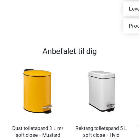
Leve
Pro
Anbefalet til dig
/
Dust toiletspand 3 L m/
Rektang toiletspand 5 L
soft close - Mustard
soft close - Hvid