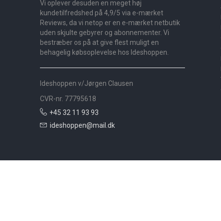
Vi oplever desuden en meget høj
kundetilfredshed på 4,9/5 via e-mærket
Reviews, da vi netop er en e-mærket netbutik
uden skjulte gebyrer og abonnementer. Vi
bestræber os på at give flest muligt en
behagelig købsoplevelse hos Ideshoppen.
Ideshoppen v/Jørgen Clausen
CVR-nr. 77795618
+45 32 11 93 93
ideshoppen@mail.dk
Nyheder
Bolig
Småmøbler
Badeværelse
Køkken
Udeliv