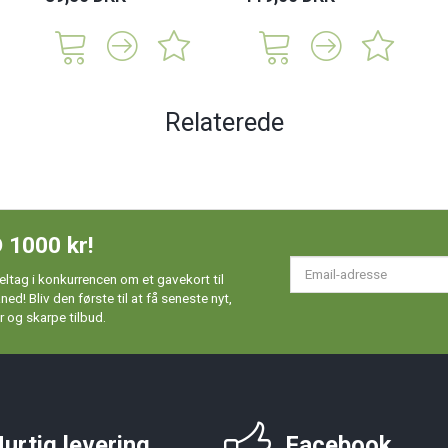
Relaterede
 1000 kr!
Em
ltag i konkurrencen om et gavekort til
ad
d! Bliv den første til at få seneste nyt,
 og skarpe tilbud.
urtig levering
Facebook