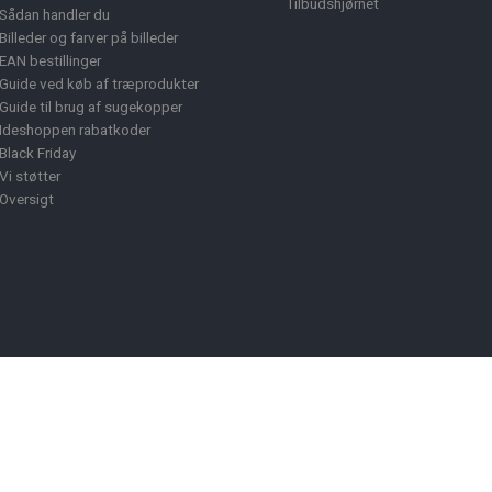
Tilbudshjørnet
Sådan handler du
Billeder og farver på billeder
EAN bestillinger
Guide ved køb af træprodukter
Guide til brug af sugekopper
Ideshoppen rabatkoder
Black Friday
Vi støtter
Oversigt