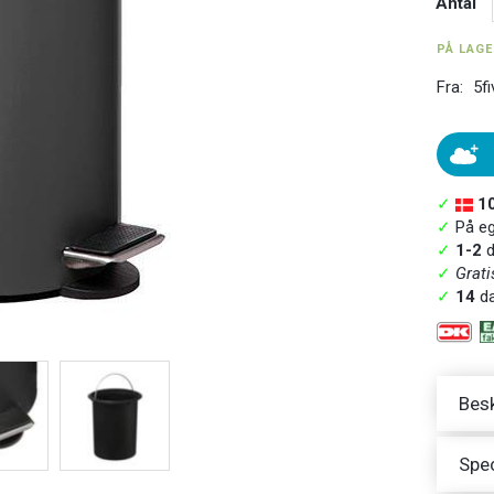
Antal
PÅ LAG
Fra:
5fi
✓
1
✓
På ege
✓
1-2
d
✓
Grati
✓
14
da
Besk
Spec