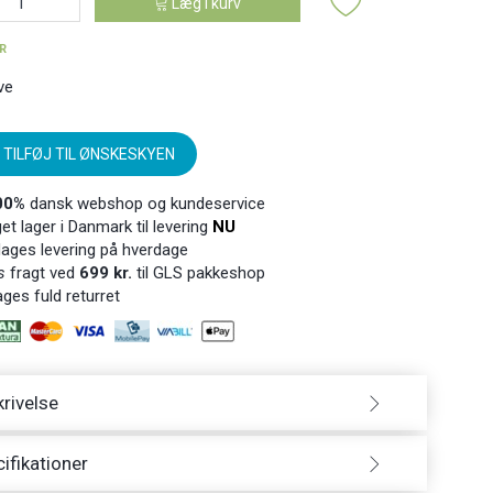
Læg i kurv
ER
ve
TILFØJ TIL ØNSKESKYEN
00%
dansk webshop og kundeservice
t lager i Danmark til levering
NU
ages levering på hverdage
s
fragt ved
699 kr.
til GLS pakkeshop
ges fuld returret
rivelse
ifikationer