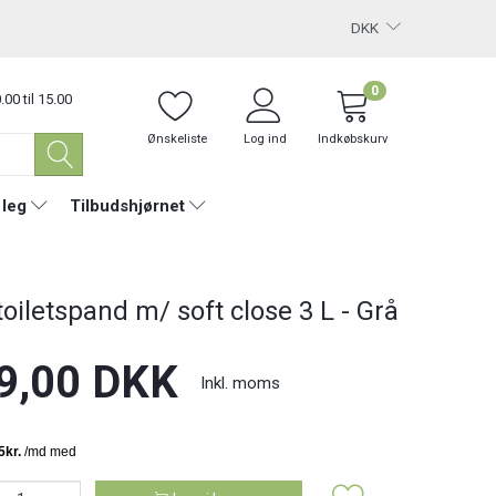
DKK
0
.00 til 15.00
Ønskeliste
Log ind
Indkøbskurv
 leg
Tilbudshjørnet
toiletspand m/ soft close 3 L - Grå
9,00 DKK
Inkl. moms