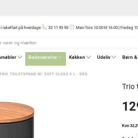
 i raketfart på hverdage
32 11 93 93
Man-Tors
10.00 til 16.00 | Fredag 10
møbler
Badeværelse
Køkken
Udeliv
Børn &
TRIO TOILETSPAND M/ SOFT CLOSE 3 L - GRÅ
Trio 
12