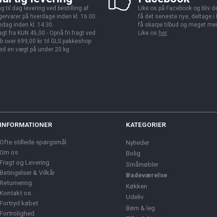
g til dag levering ved bestilling af
Like os på Facebook og bliv den
gervarer på hverdage inden kl. 16.00.
få det seneste nye, deltage i
edag inden kl. 14.30.
få skarpe tilbud og meget me
agt fra KUN 45,00 - Opnå fri fragt ved
Like os
her
.
b over 699,00 kr. til GLS pakkeshop
d en vægt på under 20 kg.
INFORMATIONER
KATEGORIER
Ofte stillede spørgsmål
Nyheder
Om os
Bolig
Fragt og Levering
Småmøbler
Betingelser & Vilkår
Badeværelse
Returnering
Køkken
Kontakt os
Udeliv
Fortryd købet
Børn & leg
Fortrolighed