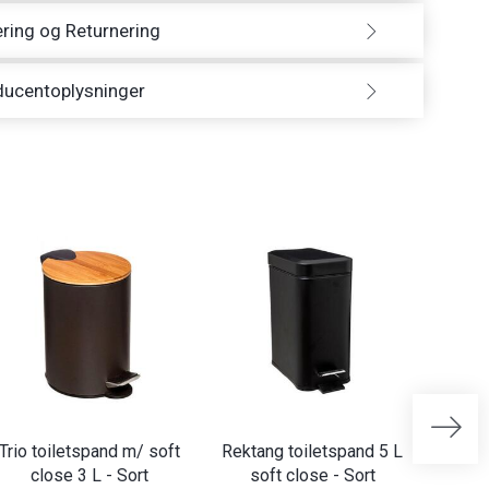
ring og Returnering
ducentoplysninger
Trio toiletspand m/ soft
Rektang toiletspand 5 L
Dust 
close 3 L - Sort
soft close - Sort
so