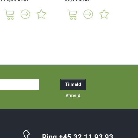
ail-
Tilmeld
resse
Afmeld
Ring +45 32 11 93 93