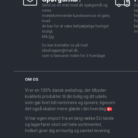
Send os en mail med dit spørgsmål og
Da
vores
la
imødekommende kundeservice vil gøre,
Fr
hvad
Fr
de kan for at være behjælpelige hurtigst
kø
muligt.
me
Klik
her
.
Du kan kontakte os på mail:
ideshoppen@mail.dk,
som vi besvarer inden for 3 hverdage.
OM OS
Vi er en 100% dansk webshop, der tilbyder
kvalitets produkter til din bolig og dit udeliv,
som gør livet lidt nemmere og sjovere, ligesom
det også skaber mere glæde i din hverdag
Vi har egen import fra en lang række EU-lande
og lagerfører stort set hele sortimentet,
hvilket giver dig en hurtig og samlet levering.