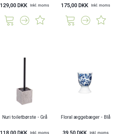
129,00 DKK
175,00 DKK
119,
Inkl. moms
Inkl. moms
Nuri toiletbørste - Grå
Floral æggebæger - Blå
118,00 DKK
39,50 DKK
Inkl. moms
Inkl. moms