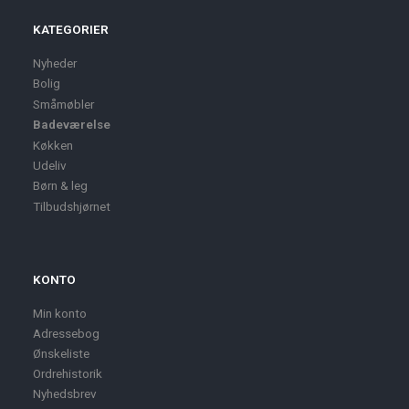
KATEGORIER
Nyheder
Bolig
Småmøbler
Badeværelse
Køkken
Udeliv
Børn & leg
Tilbudshjørnet
KONTO
Min konto
Adressebog
Ønskeliste
Ordrehistorik
Nyhedsbrev