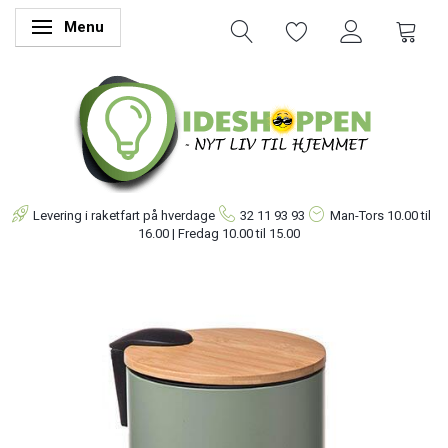
Menu
Skifte navigation
Levering i raketfart på hverdage
32 11 93 93
Man-Tors
10.00 til
16.00 | Fredag 10.00 til 15.00