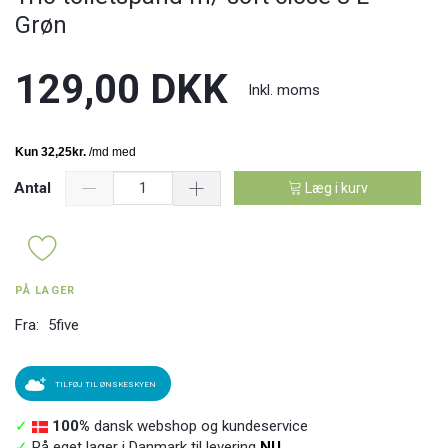
Grøn
129,00 DKK
Inkl. moms
Antal
Læg i kurv
PÅ LAGER
Fra:
5five
TILFØJ TIL ØNSKESKYEN
✓
100%
dansk webshop og kundeservice
✓
På eget lager i Danmark til levering
NU