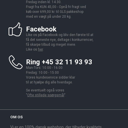
Fredag inden kl. 14.30.
Fragt fra KUN 45,00 - Opnå fri fragt ved
køb over 699,00 kr. til GLS pakkeshop
med en vægt på under 20 kg.
Facebook
Like os på Facebook og bliv den første til at
få det seneste nye, deltage i konkurrencer,
få skarpe tilbud og meget mere.
Like os
her
.
Ring +45 32 11 93 93
Man-Tors: 10.00 - 16.00
Fredag: 10.00 - 15.00
Vores kundeservice sidder klar
til at hjælpe dig alle hverdage.
Se eventuelt også vores
"
Ofte stillede spørgsmål
".
OM OS
Vi er en 100% dansk webshop, der tilbyder kvalitets