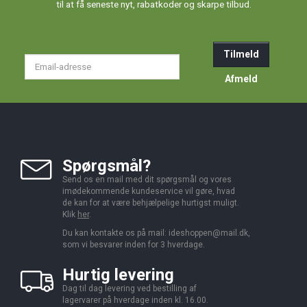
til at få seneste nyt, rabatkoder og skarpe tilbud.
Tilmeld
Email-
adresse
Afmeld
Spørgsmål?
Send os en mail med dit spørgsmål og vores
imødekommende kundeservice vil gøre, hvad
de kan for at være behjælpelige hurtigst muligt.
Klik
her
.
Du kan kontakte os på mail:
ideshoppen@mail.dk,
som vi besvarer inden for 3 hverdage.
Hurtig levering
Dag til dag levering ved bestilling af
lagervarer på hverdage inden kl. 16.00.