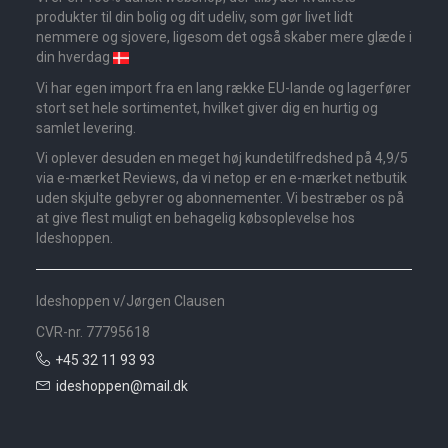
produkter til din bolig og dit udeliv, som gør livet lidt
nemmere og sjovere, ligesom det også skaber mere glæde i
din hverdag
Vi har egen import fra en lang række EU-lande og lagerfører
stort set hele sortimentet, hvilket giver dig en hurtig og
samlet levering.
Vi oplever desuden en meget høj kundetilfredshed på 4,9/5
via e-mærket Reviews, da vi netop er en e-mærket netbutik
uden skjulte gebyrer og abonnementer. Vi bestræber os på
at give flest muligt en behagelig købsoplevelse hos
Ideshoppen.
Ideshoppen v/Jørgen Clausen
CVR-nr. 77795618
+45 32 11 93 93
ideshoppen@mail.dk