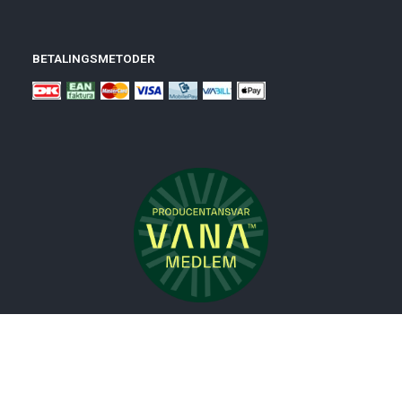
BETALINGSMETODER
Nyheder
Bolig
Småmøbler
Badeværelse
Køkken