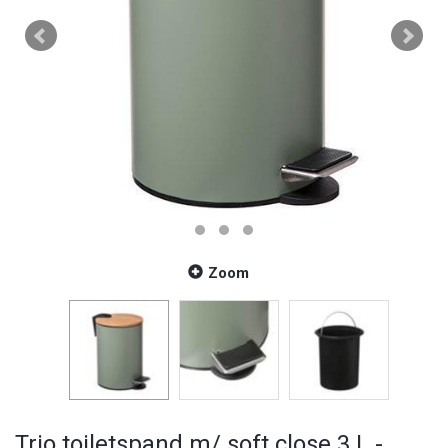
Zoom
Trio toiletspand m/ soft close 3 L -