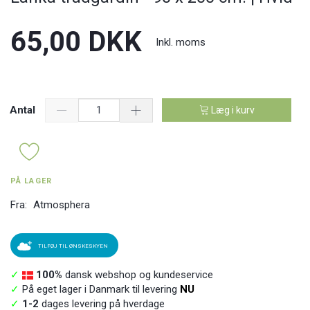
65,00 DKK
Inkl. moms
Antal
Læg i kurv
PÅ LAGER
Fra:
Atmosphera
TILFØJ TIL ØNSKESKYEN
✓
100%
dansk webshop og kundeservice
✓
På eget lager i Danmark til levering
NU
✓
1-2
dages levering på hverdage