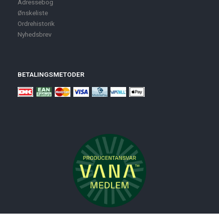
Adressebog
Ønskeliste
Ordrehistorik
Nyhedsbrev
BETALINGSMETODER
Nyheder