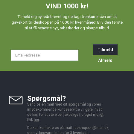
VIND 1000 kr!
Tilmeld dig nyhedsbrevet og deltag i konkurrencen om et
gavekort til Ideshoppen på 1000 kr. hver måned! Bliv den første
til at få seneste nyt, rabatkoder og skarpe tilbud.
Tilmeld
Email-
adresse
Afmeld
Spørgsmål?
Send os en mail med dit spørgsmål og vores
imødekommende kundeservice vil gøre, hvad
de kan for at være behjælpelige hurtigst muligt.
Klik
her
.
Du kan kontakte os på mail:
ideshoppen@mail.dk,
som vi besvarer inden for 3 hverdage.