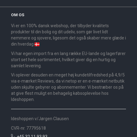
OM OS
Vi er en 100% dansk webshop, der tilbyder kvalitets
produkter til din bolig og dit udeliv, som gør livet lidt
nemmere og sjovere, ligesom det også skaber mere glæde i
din hverdag
Vi har egen import fra en lang række EU-lande og lagerfører
stort set hele sortimentet, hvilket giver dig en hurtig og
samlet levering.
Vi oplever desuden en meget høj kundetilfredshed på 4,9/5
via e-mærket Reviews, da vi netop er en e-mærket netbutik
uden skjulte gebyrer og abonnementer. Vi bestræber os på
at give flest muligt en behagelig købsoplevelse hos
Ideshoppen.
Ideshoppen v/Jørgen Clausen
CVR-nr. 77795618
+45 32 11 93 93