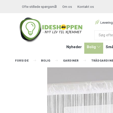
Ofte stillede spørgsmål
Om os
Kontakt os
Levering
Nyheder
Bolig
Små
FORSIDE
BOLIG
GARDINER
TRÅDGARDIN