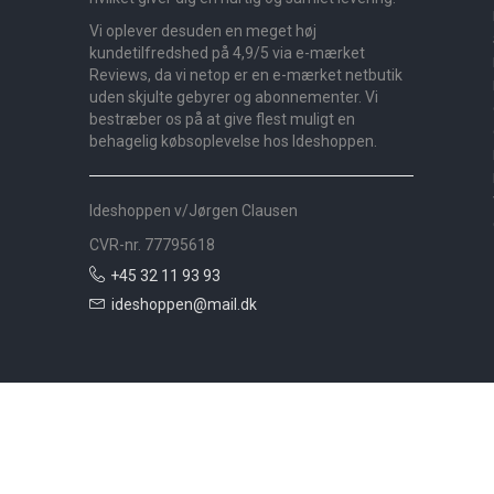
Vi oplever desuden en meget høj
kundetilfredshed på 4,9/5 via e-mærket
Reviews, da vi netop er en e-mærket netbutik
uden skjulte gebyrer og abonnementer. Vi
bestræber os på at give flest muligt en
behagelig købsoplevelse hos Ideshoppen.
Ideshoppen v/Jørgen Clausen
CVR-nr. 77795618
+45 32 11 93 93
ideshoppen@mail.dk
Nyheder
Bolig
Småmøbler
Badeværelse
Køkken