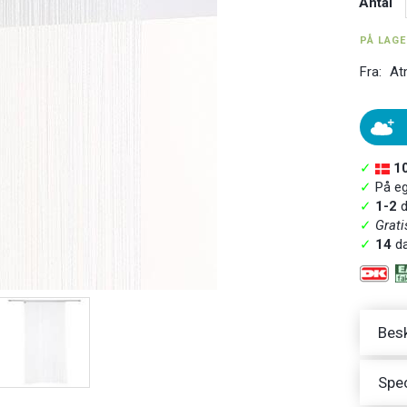
Antal
PÅ LAG
Fra:
At
✓
1
✓
På ege
✓
1-2
d
✓
Grati
✓
14
da
Besk
Spec