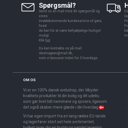
Spørgsmål?
H
Send os en mail med dit spørgsmål og
Da
vores
la
imødekommende kundeservice vil gøre,
Fr
hvad
Fr
de kan for at være behjælpelige hurtigst
kø
muligt.
me
Klik
her
.
Du kan kontakte os på mail:
ideshoppen@mail.dk,
som vi besvarer inden for 3 hverdage.
OM OS
Vi er en 100% dansk webshop, der tilbyder
kvalitets produkter til din bolig og dit udeliv,
som gør livet lidt nemmere og sjovere, ligesom
det også skaber mere glæde i din hverdag
Vi har egen import fra en lang række EU-lande
og lagerfører stort set hele sortimentet,
hvilket giver dig en hurtig og samlet levering.