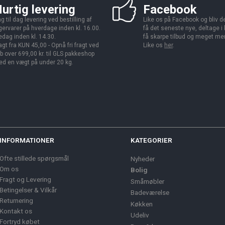
urtig levering
Facebook
g til dag levering ved bestilling af
Like os på Facebook og bliv den
gervarer på hverdage inden kl. 16.00.
få det seneste nye, deltage i
edag inden kl. 14.30.
få skarpe tilbud og meget me
agt fra KUN 45,00 - Opnå fri fragt ved
Like os
her
.
b over 699,00 kr. til GLS pakkeshop
d en vægt på under 20 kg.
INFORMATIONER
KATEGORIER
Ofte stillede spørgsmål
Nyheder
Om os
Bolig
Fragt og Levering
Småmøbler
Betingelser & Vilkår
Badeværelse
Returnering
Køkken
Kontakt os
Udeliv
Fortryd købet