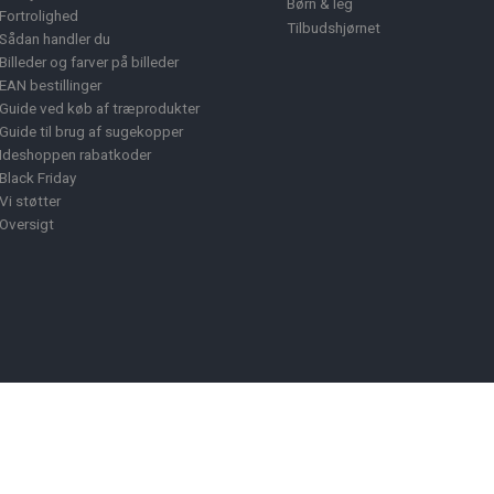
Børn & leg
Fortrolighed
Tilbudshjørnet
Sådan handler du
Billeder og farver på billeder
EAN bestillinger
Guide ved køb af træprodukter
Guide til brug af sugekopper
Ideshoppen rabatkoder
Black Friday
Vi støtter
Oversigt