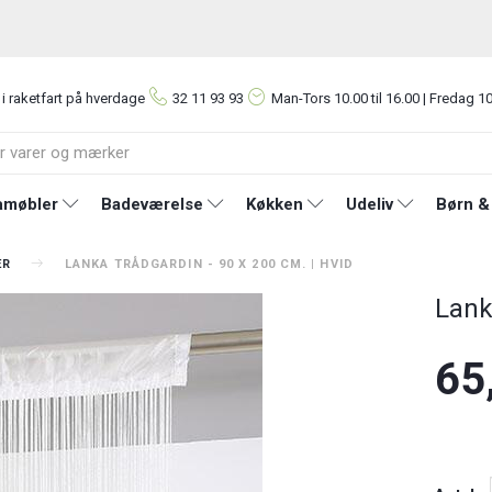
 i raketfart på hverdage
32 11 93 93
Man-Tors
10.00 til 16.00 | Fredag 10
møbler
Badeværelse
Køkken
Udeliv
Børn &
ER
LANKA TRÅDGARDIN - 90 X 200 CM. | HVID
Lank
65