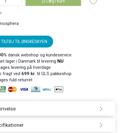
Læg i kurv
ER
mosphera
TILFØJ TIL ØNSKESKYEN
00%
dansk webshop og kundeservice
t lager i Danmark til levering
NU
ages levering på hverdage
s
fragt ved
699 kr.
til GLS pakkeshop
ges fuld returret
rivelse
ifikationer