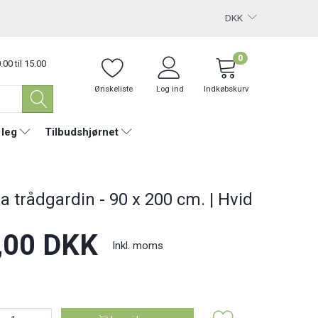
DKK
0
.00 til 15.00
Ønskeliste
Log ind
Indkøbskurv
 leg
Tilbudshjørnet
a trådgardin - 90 x 200 cm. | Hvid
,00 DKK
Inkl. moms