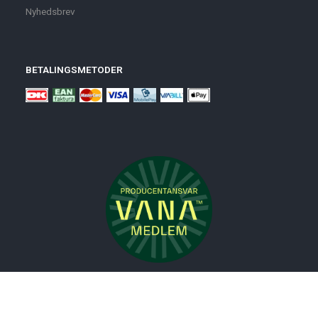
Nyhedsbrev
BETALINGSMETODER
Nyheder
Bolig
Småmøbler