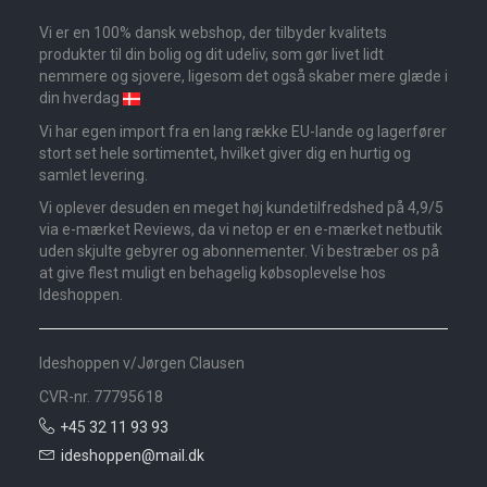
Vi er en 100% dansk webshop, der tilbyder kvalitets
produkter til din bolig og dit udeliv, som gør livet lidt
nemmere og sjovere, ligesom det også skaber mere glæde i
din hverdag
Vi har egen import fra en lang række EU-lande og lagerfører
stort set hele sortimentet, hvilket giver dig en hurtig og
samlet levering.
Vi oplever desuden en meget høj kundetilfredshed på 4,9/5
via e-mærket Reviews, da vi netop er en e-mærket netbutik
uden skjulte gebyrer og abonnementer. Vi bestræber os på
at give flest muligt en behagelig købsoplevelse hos
Ideshoppen.
Ideshoppen v/Jørgen Clausen
CVR-nr. 77795618
+45 32 11 93 93
ideshoppen@mail.dk