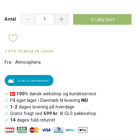
Antal
Læg i kurv
3 STK TILBAGE PÅ LAGER
Fra:
Atmosphera
TILFØJ TIL ØNSKESKYEN
✓
100%
dansk webshop og kundeservice
✓
På eget lager i Danmark til levering
NU
✓
1-2
dages levering på hverdage
✓
Gratis
fragt ved
699 kr.
til GLS pakkeshop
✓
14
dages fuld returret