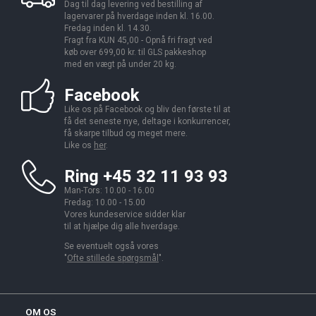
Dag til dag levering ved bestilling af
lagervarer på hverdage inden kl. 16.00.
Fredag inden kl. 14.30.
Fragt fra KUN 45,00 - Opnå fri fragt ved
køb over 699,00 kr. til GLS pakkeshop
med en vægt på under 20 kg.
Facebook
Like os på Facebook og bliv den første til at
få det seneste nye, deltage i konkurrencer,
få skarpe tilbud og meget mere.
Like os
her
.
Ring +45 32 11 93 93
Man-Tors: 10.00 - 16.00
Fredag: 10.00 - 15.00
Vores kundeservice sidder klar
til at hjælpe dig alle hverdage.
Se eventuelt også vores
"
Ofte stillede spørgsmål
".
OM OS