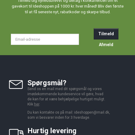
Tilmeld dig nyhedsbrevet og deltag i konkurrencen om et
gavekort til Ideshoppen på 1000 kr. hver måned! Bliv den første
til at få seneste nyt, rabatkoder og skarpe tilbud.
Tilmeld
Email-
adresse
Afmeld
Spørgsmål?
Send os en mail med dit spørgsmål og vores
imødekommende kundeservice vil gøre, hvad
de kan for at være behjælpelige hurtigst muligt.
Klik
her
.
Du kan kontakte os på mail:
ideshoppen@mail.dk,
som vi besvarer inden for 3 hverdage.
Hurtig levering