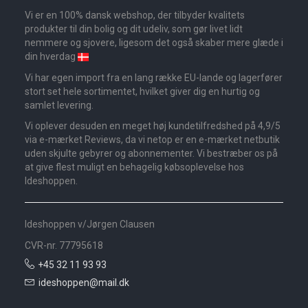
Vi er en 100% dansk webshop, der tilbyder kvalitets
produkter til din bolig og dit udeliv, som gør livet lidt
nemmere og sjovere, ligesom det også skaber mere glæde i
din hverdag
Vi har egen import fra en lang række EU-lande og lagerfører
stort set hele sortimentet, hvilket giver dig en hurtig og
samlet levering.
Vi oplever desuden en meget høj kundetilfredshed på 4,9/5
via e-mærket Reviews, da vi netop er en e-mærket netbutik
uden skjulte gebyrer og abonnementer. Vi bestræber os på
at give flest muligt en behagelig købsoplevelse hos
Ideshoppen.
Ideshoppen v/Jørgen Clausen
CVR-nr. 77795618
+45 32 11 93 93
ideshoppen@mail.dk