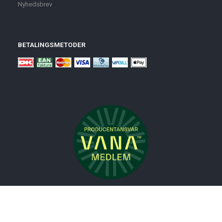
Nyhedsbrev
BETALINGSMETODER
Nyheder
Bolig
Småmøbler