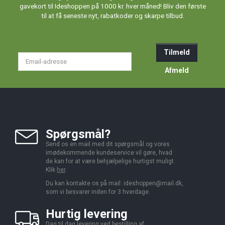
gavekort til Ideshoppen på 1000 kr. hver måned! Bliv den første
til at få seneste nyt, rabatkoder og skarpe tilbud.
Tilmeld
Email-
adresse
Afmeld
Spørgsmål?
Send os en mail med dit spørgsmål og vores
imødekommende kundeservice vil gøre, hvad
de kan for at være behjælpelige hurtigst muligt.
Klik
her
.
Du kan kontakte os på mail:
ideshoppen@mail.dk,
som vi besvarer inden for 3 hverdage.
Hurtig levering
Dag til dag levering ved bestilling af