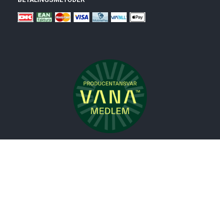
Nyheder
Bolig
Småmøbler
Badeværelse
Køkken
Udeliv
Måtter
Gardiner