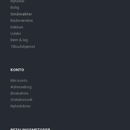
Nyheder
Bolig
Småmøbler
Badeværelse
Køkken
Udeliv
Børn & leg
Tilbudshjørnet
KONTO
Min konto
Adressebog
Ønskeliste
Ordrehistorik
Nyhedsbrev
BETALINGSMETODER