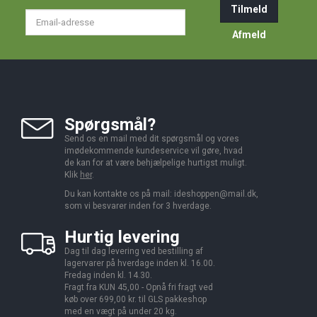
Tilmeld
Email-
adresse
Afmeld
Spørgsmål?
Send os en mail med dit spørgsmål og vores
imødekommende kundeservice vil gøre, hvad
de kan for at være behjælpelige hurtigst muligt.
Klik
her
.
Du kan kontakte os på mail:
ideshoppen@mail.dk,
som vi besvarer inden for 3 hverdage.
Hurtig levering
Dag til dag levering ved bestilling af
lagervarer på hverdage inden kl. 16.00.
Fredag inden kl. 14.30.
Fragt fra KUN 45,00 - Opnå fri fragt ved
køb over 699,00 kr. til GLS pakkeshop
med en vægt på under 20 kg.