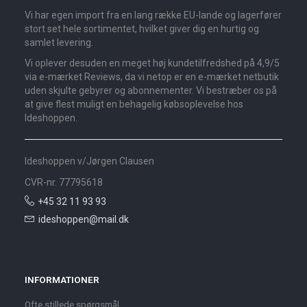
Vi har egen import fra en lang række EU-lande og lagerfører
stort set hele sortimentet, hvilket giver dig en hurtig og
samlet levering.
Vi oplever desuden en meget høj kundetilfredshed på 4,9/5
via e-mærket Reviews, da vi netop er en e-mærket netbutik
uden skjulte gebyrer og abonnementer. Vi bestræber os på
at give flest muligt en behagelig købsoplevelse hos
Ideshoppen.
Ideshoppen v/Jørgen Clausen
CVR-nr. 77795618
+45 32 11 93 93
ideshoppen@mail.dk
INFORMATIONER
Ofte stillede spørgsmål