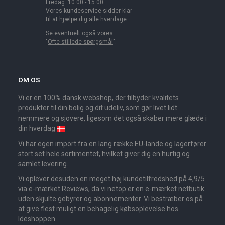
Fredag: 10.00 - 15.00
Vores kundeservice sidder klar
til at hjælpe dig alle hverdage.
Se eventuelt også vores
"
Ofte stillede spørgsmål
".
OM OS
Vi er en 100% dansk webshop, der tilbyder kvalitets
produkter til din bolig og dit udeliv, som gør livet lidt
nemmere og sjovere, ligesom det også skaber mere glæde i
din hverdag
Vi har egen import fra en lang række EU-lande og lagerfører
stort set hele sortimentet, hvilket giver dig en hurtig og
samlet levering.
Vi oplever desuden en meget høj kundetilfredshed på 4,9/5
via e-mærket Reviews, da vi netop er en e-mærket netbutik
uden skjulte gebyrer og abonnementer. Vi bestræber os på
at give flest muligt en behagelig købsoplevelse hos
Ideshoppen.