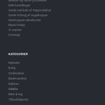
Billeder og farver på billeder
EAN bestillinger
Guide ved køb af træprodukter
Guide til brug af sugekopper
Ideshoppen rabatkoder
Black Friday
Vi støtter
Oversigt
KATEGORIER
Nyheder
Bolig
Småmøbler
Badeværelse
Køkken
Udeliv
Børn & leg
Tilbudshjørnet