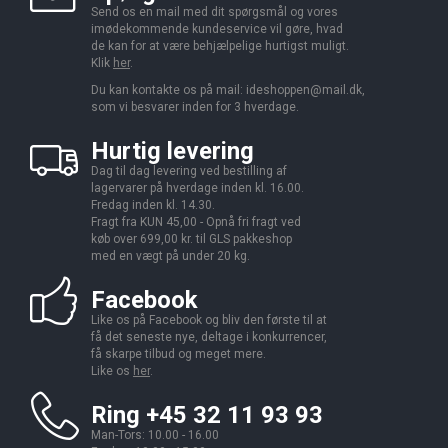
Send os en mail med dit spørgsmål og vores
imødekommende kundeservice vil gøre, hvad
de kan for at være behjælpelige hurtigst muligt.
Klik
her
.
Du kan kontakte os på mail:
ideshoppen@mail.dk,
som vi besvarer inden for 3 hverdage.
Hurtig levering
Dag til dag levering ved bestilling af
lagervarer på hverdage inden kl. 16.00.
Fredag inden kl. 14.30.
Fragt fra KUN 45,00 - Opnå fri fragt ved
køb over 699,00 kr. til GLS pakkeshop
med en vægt på under 20 kg.
Facebook
Like os på Facebook og bliv den første til at
få det seneste nye, deltage i konkurrencer,
få skarpe tilbud og meget mere.
Like os
her
.
Ring +45 32 11 93 93
Man-Tors: 10.00 - 16.00