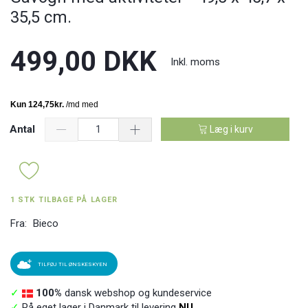
35,5 cm.
499,00 DKK
Inkl. moms
Antal
Læg i kurv
1 STK TILBAGE PÅ LAGER
Fra:
Bieco
TILFØJ TIL ØNSKESKYEN
✓
100%
dansk webshop og kundeservice
✓
På eget lager i Danmark til levering
NU