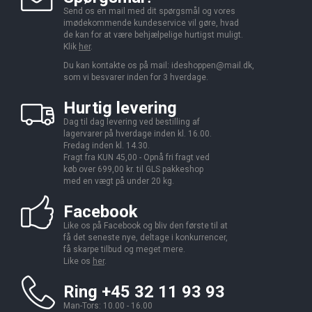
Send os en mail med dit spørgsmål og vores
imødekommende kundeservice vil gøre, hvad
de kan for at være behjælpelige hurtigst muligt.
Klik
her
.
Du kan kontakte os på mail:
ideshoppen@mail.dk,
som vi besvarer inden for 3 hverdage.
Hurtig levering
Dag til dag levering ved bestilling af
lagervarer på hverdage inden kl. 16.00.
Fredag inden kl. 14.30.
Fragt fra KUN 45,00 - Opnå fri fragt ved
køb over 699,00 kr. til GLS pakkeshop
med en vægt på under 20 kg.
Facebook
Like os på Facebook og bliv den første til at
få det seneste nye, deltage i konkurrencer,
få skarpe tilbud og meget mere.
Like os
her
.
Ring +45 32 11 93 93
Man-Tors: 10.00 - 16.00