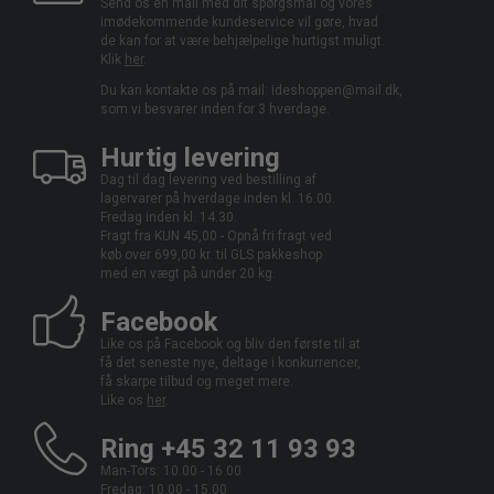
Send os en mail med dit spørgsmål og vores
imødekommende kundeservice vil gøre, hvad
de kan for at være behjælpelige hurtigst muligt.
Klik
her
.
Du kan kontakte os på mail:
ideshoppen@mail.dk,
som vi besvarer inden for 3 hverdage.
Hurtig levering
Dag til dag levering ved bestilling af
lagervarer på hverdage inden kl. 16.00.
Fredag inden kl. 14.30.
Fragt fra KUN 45,00 - Opnå fri fragt ved
køb over 699,00 kr. til GLS pakkeshop
med en vægt på under 20 kg.
Facebook
Like os på Facebook og bliv den første til at
få det seneste nye, deltage i konkurrencer,
få skarpe tilbud og meget mere.
Like os
her
.
Ring +45 32 11 93 93
Man-Tors: 10.00 - 16.00
Fredag: 10.00 - 15.00