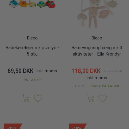
Bieco
Bieco
Badekøretøjer m/ pivelyd -
Barnevognsophæng m/ 3
5 stk.
aktiviteter - Ella Krondyr
69,50 DKK
118,00 DKK
Inkl. moms
139,00 DKK
Inkl. moms
PÅ LAGER
1 STK TILBAGE PÅ LAGER
-15%
-18%