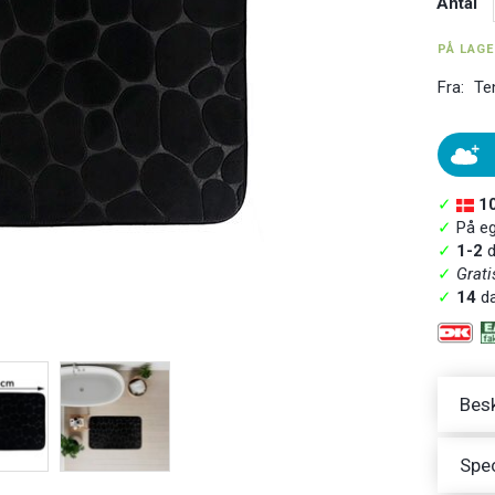
Antal
PÅ LAG
Fra:
Te
✓
1
✓
På ege
✓
1-2
d
✓
Grati
✓
14
da
Besk
Spec