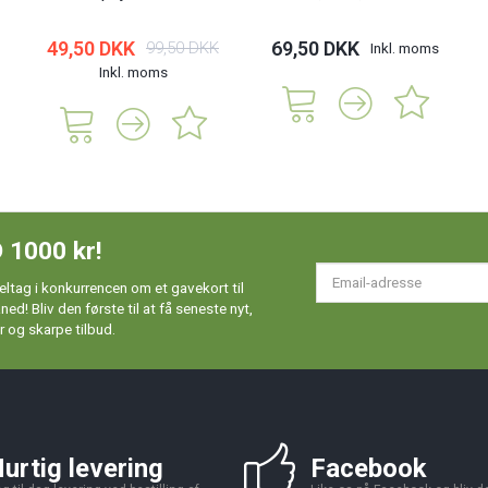
49,50 DKK
69,50 DKK
99,50 DKK
Inkl. moms
Inkl. moms
 1000 kr!
Em
ltag i konkurrencen om et gavekort til
ad
d! Bliv den første til at få seneste nyt,
 og skarpe tilbud.
urtig levering
Facebook