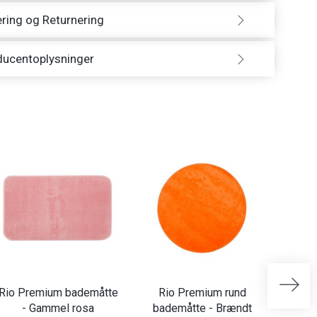
ring og Returnering
ducentoplysninger
Rio Premium bademåtte
Rio Premium rund
Rio P
- Gammel rosa
bademåtte - Brændt