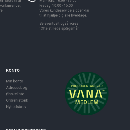
 første til at
Man-Tors: 10.00 - 16.00
 konkurrencer,
Fredag: 10.00 - 15.00
re.
Vores kundeservice sidder klar
til at hjælpe dig alle hverdage.
Se eventuelt også vores
"
Ofte stillede spørgsmål
".
KONTO
Min konto
Adressebog
Ønskeliste
Ordrehistorik
Nyhedsbrev