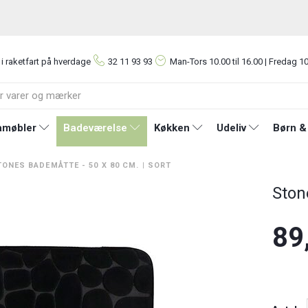
 i raketfart på hverdage
32 11 93 93
Man-Tors
10.00 til 16.00 | Fredag 10
møbler
Badeværelse
Køkken
Udeliv
Børn &
ONES BADEMÅTTE - 50 X 80 CM. | SORT
Ston
89