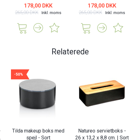
178,00 DKK
178,00 DKK
265,00 DKK
265,00 DKK
Inkl. moms
Inkl. moms
Relaterede
-50%
-
Tilda makeup boks med
Natureo servietboks -
.
spejl - Sort
26 x 13,2 x 8,8 cm. | Sort