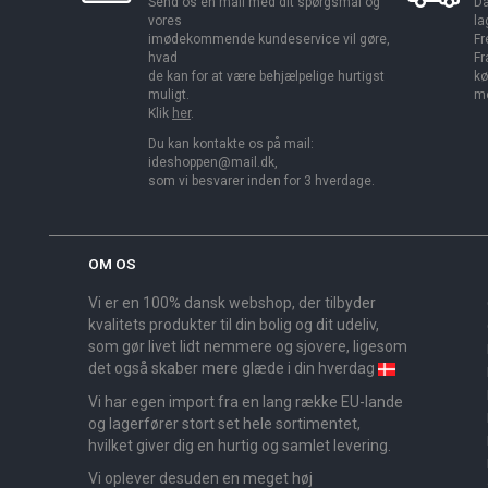
Send os en mail med dit spørgsmål og
Da
vores
la
imødekommende kundeservice vil gøre,
Fr
hvad
Fr
de kan for at være behjælpelige hurtigst
kø
muligt.
me
Klik
her
.
Du kan kontakte os på mail:
ideshoppen@mail.dk,
som vi besvarer inden for 3 hverdage.
OM OS
Vi er en 100% dansk webshop, der tilbyder
kvalitets produkter til din bolig og dit udeliv,
som gør livet lidt nemmere og sjovere, ligesom
det også skaber mere glæde i din hverdag
Vi har egen import fra en lang række EU-lande
og lagerfører stort set hele sortimentet,
hvilket giver dig en hurtig og samlet levering.
Vi oplever desuden en meget høj