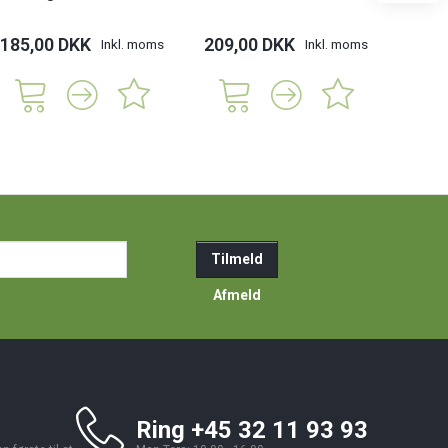
185,00 DKK
209,00 DKK
279,
Inkl. moms
Inkl. moms
ail-
Tilmeld
resse
Afmeld
Ring +45 32 11 93 93