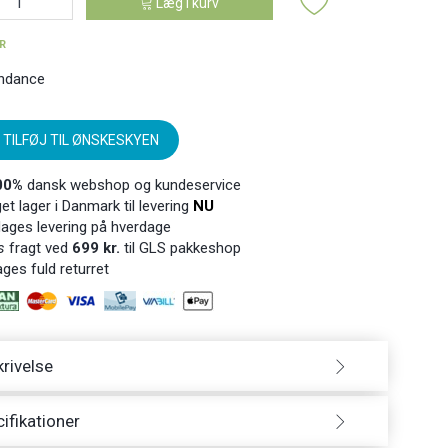
Læg i kurv
ER
ndance
TILFØJ TIL ØNSKESKYEN
00%
dansk webshop og kundeservice
t lager i Danmark til levering
NU
ages levering på hverdage
s
fragt ved
699 kr.
til GLS pakkeshop
ges fuld returret
rivelse
ifikationer