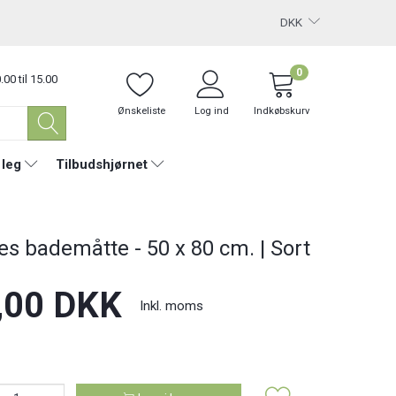
DKK
0
.00 til 15.00
Ønskeliste
Log ind
Indkøbskurv
 leg
Tilbudshjørnet
es bademåtte - 50 x 80 cm. | Sort
,00 DKK
Inkl. moms