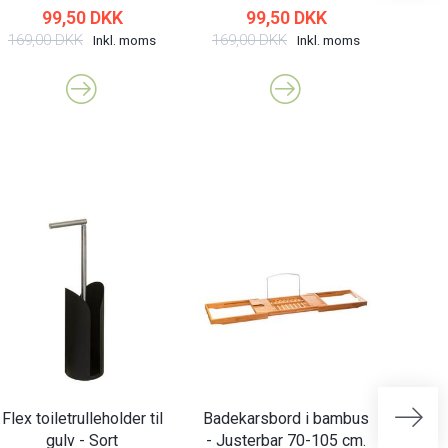
99,50 DKK
99,50 DKK
169,00 DKK
169,00 DKK
169,
Inkl. moms
Inkl. moms
Flex toiletrulleholder til
Badekarsbord i bambus
Bamb
gulv - Sort
- Justerbar 70-105 cm.