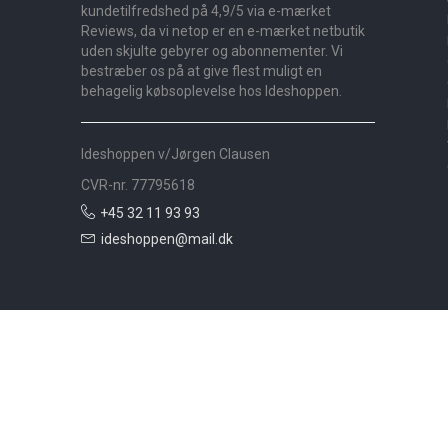
kundetilfredshed på 4,9/5 via e-mærket
Reviews, da vi netop er en e-mærket netbutik
uden skjulte gebyrer og abonnementer. Vi
bestræber os på at give flest muligt en
behagelig købsoplevelse hos Ideshoppen.
Ideshoppen v/Jørgen Clausen
CVR-nr. 77795618
+45 32 11 93 93
ideshoppen@mail.dk
Nyheder
Bolig
Småmøbler
Badeværelse
Køkken
Udeliv
Måtter