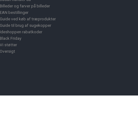
Billeder og farver på billeder
EAN bestillinger
Guide ved køb af træprodukter
Guide til brug af sugekopper
Ideshoppen rabatkoder
Black Friday
Vi støtter
Oversigt