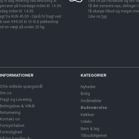
g til dag levering ved bestilling af
Like os på Facebook og bliv den
gervarer på hverdage inden kl. 16.00.
få det seneste nye, deltage i
edag inden kl. 14.30.
få skarpe tilbud og meget me
agt fra KUN 45,00 - Opnå fri fragt ved
Like os
her
.
b over 699,00 kr. til GLS pakkeshop
d en vægt på under 20 kg.
INFORMATIONER
KATEGORIER
Ofte stillede spørgsmål
Nyheder
Om os
Bolig
Fragt og Levering
Småmøbler
Betingelser & Vilkår
Badeværelse
Returnering
Køkken
Kontakt os
Udeliv
Fortryd købet
Børn & leg
Fortrolighed
Tilbudshjørnet
Sådan handler du