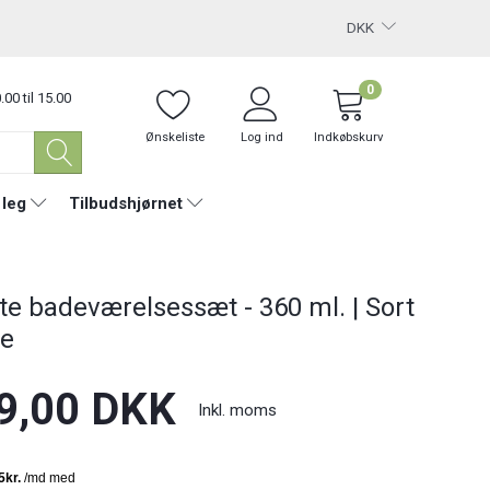
DKK
0
.00 til 15.00
Ønskeliste
Log ind
Indkøbskurv
 leg
Tilbudshjørnet
te badeværelsessæt - 360 ml. | Sort
le
9,00 DKK
Inkl. moms