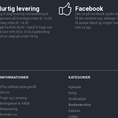
urtig levering
Facebook
g til dag levering ved bestilling af
Like os på Facebook og bliv den
gervarer på hverdage inden kl. 16.00.
få det seneste nye, deltage i
edag inden kl. 14.30.
få skarpe tilbud og meget me
agt fra KUN 45,00 - Opnå fri fragt ved
Like os
her
.
b over 699,00 kr. til GLS pakkeshop
d en vægt på under 20 kg.
INFORMATIONER
KATEGORIER
Ofte stillede spørgsmål
Nyheder
Om os
Bolig
Fragt og Levering
Småmøbler
Betingelser & Vilkår
Badeværelse
Returnering
Køkken
Kontakt os
Udeliv