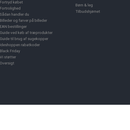
Fortryd købet
Børn & leg
Fortrolighed
Tilbudshjørnet
Sådan handler du
Billeder og farver på billeder
EAN bestillinger
Guide ved køb af træprodukter
Guide til brug af sugekopper
Ideshoppen rabatkoder
Black Friday
Vi støtter
Oversigt