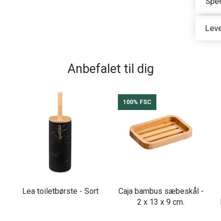
Spec
Leve
Anbefalet til dig
100% FSC
Lea toiletbørste - Sort
Caja bambus sæbeskål -
2 x 13 x 9 cm.