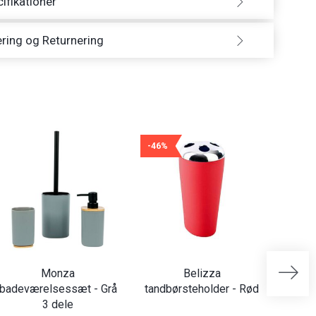
ifikationer
ring og Returnering
-46%
Monza
Belizza
Lea t
badeværelsessæt - Grå
tandbørsteholder - Rød
3 dele