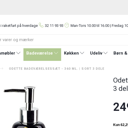
 i raketfart på hverdage
32 11 93 93
Man-Tors
10.00 til 16.00 | Fredag 10
møbler
Badeværelse
Køkken
Udeliv
Børn &
ODETTE BADEVÆRELSESSÆT - 360 ML. | SORT 3 DELE
Odet
3 de
24