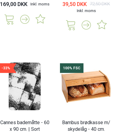
169,00 DKK
39,50 DKK
139,
72,50 DKK
Inkl. moms
Inkl. moms
-33%
100% FSC
Cannes bademåtte - 60
Bambus brødkasse m/
x 90 cm. | Sort
skydelåg - 40 cm.