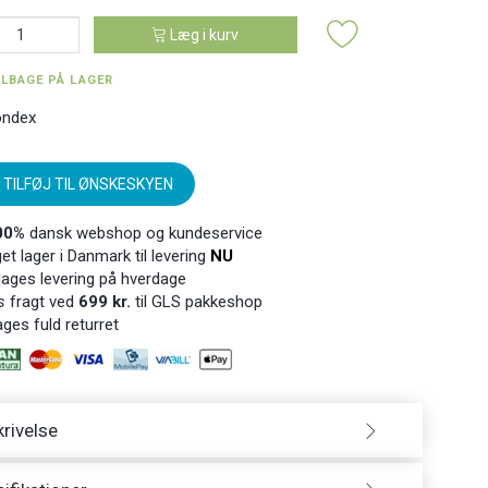
Læg i kurv
ILBAGE PÅ LAGER
ndex
TILFØJ TIL ØNSKESKYEN
00%
dansk webshop og kundeservice
t lager i Danmark til levering
NU
ages levering på hverdage
s
fragt ved
699 kr.
til GLS pakkeshop
ges fuld returret
rivelse