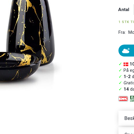
Antal
1 STK T
Fra:
Mo
✓
1
✓
På ege
✓
1-2
d
✓
Grati
✓
14
da
Besk