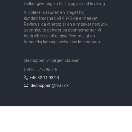
hvilket giver dig en hurtig og samlet levering.
Vi oplever desuden en meget høj
kundetilfredshed på 4,9/5 via e-mærket
Reviews, da vi netop er en e-mærket netbutik
uden skjulte gebyrer og abonnementer. Vi
bestræber os på at give flest muligt en
behagelig købsoplevelse hos Ideshoppen.
Ideshoppen v/Jørgen Clausen
CVR-nr. 77795618
+45 32 11 93 93
ideshoppen@mail.dk
Nyheder
Bolig
Småmøbler
Badeværelse