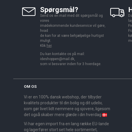
Spørgsmål?
H
Send os en mail med dit spørgsmål og
Da
vores
la
imødekommende kundeservice vil gøre,
Fr
hvad
Fr
de kan for at være behjælpelige hurtigst
kø
muligt.
me
Klik
her
.
Du kan kontakte os på mail:
ideshoppen@mail.dk,
som vi besvarer inden for 3 hverdage.
OM OS
Vi er en 100% dansk webshop, der tilbyder
kvalitets produkter til din bolig og dit udeliv,
som gør livet lidt nemmere og sjovere, ligesom
det også skaber mere glæde i din hverdag
Vi har egen import fra en lang række EU-lande
og lagerfører stort set hele sortimentet,