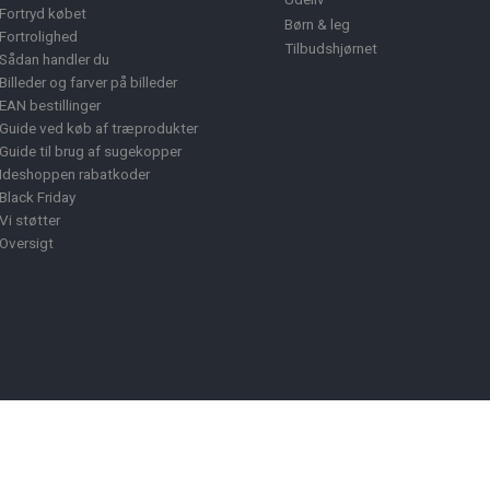
Fortryd købet
Børn & leg
Fortrolighed
Tilbudshjørnet
Sådan handler du
Billeder og farver på billeder
EAN bestillinger
Guide ved køb af træprodukter
Guide til brug af sugekopper
Ideshoppen rabatkoder
Black Friday
Vi støtter
Oversigt