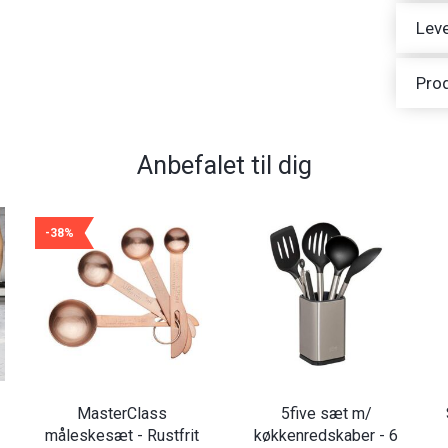
Leve
Pro
Anbefalet til dig
-38%
MasterClass
5five sæt m/
måleskesæt - Rustfrit
køkkenredskaber - 6