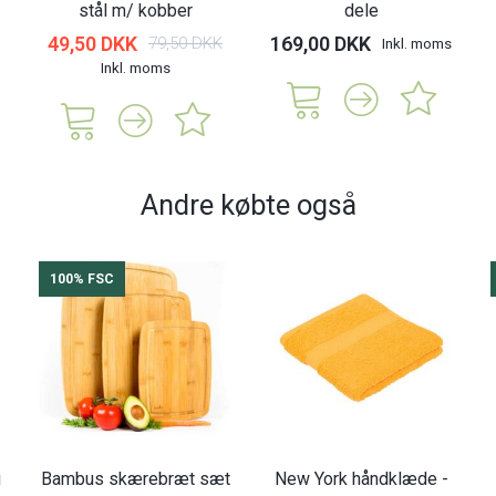
stål m/ kobber
dele
49,50 DKK
169,00 DKK
79,50 DKK
Inkl. moms
Inkl. moms
Andre købte også
100% FSC
i
Bambus skærebræt sæt
New York håndklæde -