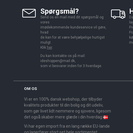
Spørgsmål?
H
Send os en mail med dit spørgsmål og
Da
vores
la
imødekommende kundeservice vil gøre,
Fr
hvad
Fr
de kan for at være behjælpelige hurtigst
kø
muligt.
me
Klik
her
.
Du kan kontakte os på mail:
ideshoppen@mail.dk,
som vi besvarer inden for 3 hverdage.
OM OS
Vi er en 100% dansk webshop, der tilbyder
kvalitets produkter til din bolig og dit udeliv,
som gør livet lidt nemmere og sjovere, ligesom
det også skaber mere glæde i din hverdag
Vi har egen import fra en lang række EU-lande
og lagerfører stort set hele sortimentet,