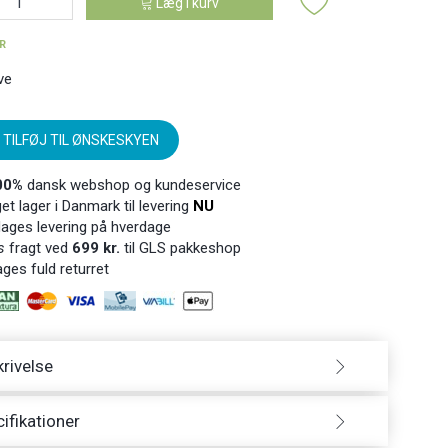
Læg i kurv
ER
ve
TILFØJ TIL ØNSKESKYEN
00%
dansk webshop og kundeservice
t lager i Danmark til levering
NU
ages levering på hverdage
s
fragt ved
699 kr.
til GLS pakkeshop
ges fuld returret
rivelse
ifikationer