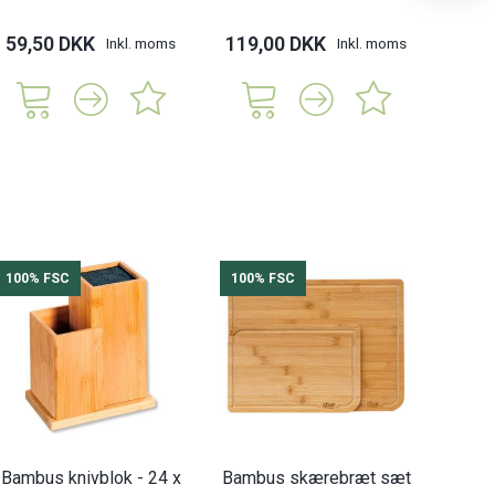
59,50 DKK
119,00 DKK
115,
Inkl. moms
Inkl. moms
100% FSC
100% FSC
Bambus knivblok - 24 x
Bambus skærebræt sæt