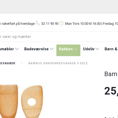
 i raketfart på hverdage
32 11 93 93
Man-Tors
10.00 til 16.00 | Fredag 10
møbler
Badeværelse
Køkken
Udeliv
Børn &
EDSKABER
BAMBUS KØKKENREDSKABER 4 DELE
Bamb
25