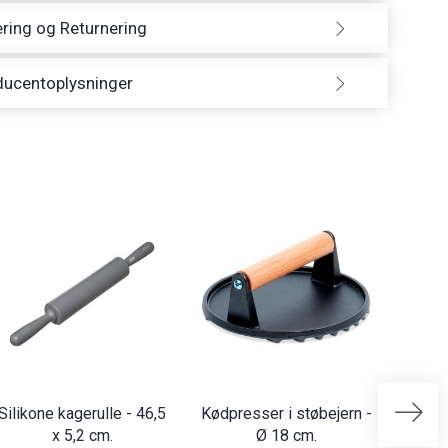
ring og Returnering
ducentoplysninger
Silikone kagerulle - 46,5
Kødpresser i støbejern -
Kasse
x 5,2 cm.
Ø 18 cm.
- 5 de