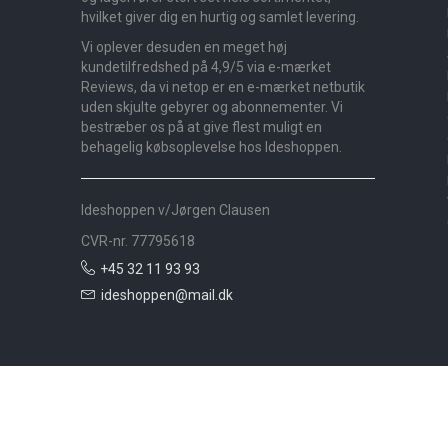
hvilket giver dig en hurtig og samlet levering.
Vi oplever desuden en meget høj
kundetilfredshed på 4,9/5 via e-mærket
Reviews, da vi netop er en e-mærket netbutik
uden skjulte gebyrer og abonnementer. Vi
bestræber os på at give flest muligt en
behagelig købsoplevelse hos Ideshoppen.
Ideshoppen v/Jørgen Clausen
CVR-nr. 77795618
+45 32 11 93 93
ideshoppen@mail.dk
Nyheder
Bolig
Småmøbler
Badeværelse