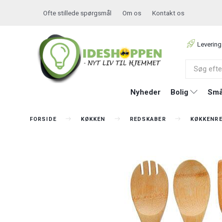
Ofte stillede spørgsmål
Om os
Kontakt os
Levering
Nyheder
Bolig
Små
FORSIDE
KØKKEN
REDSKABER
KØKKENR