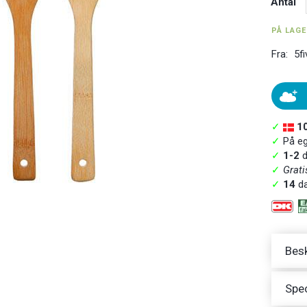
Antal
PÅ LAG
Fra:
5fi
✓
1
✓
På ege
✓
1-2
d
✓
Grati
✓
14
da
Besk
Spec