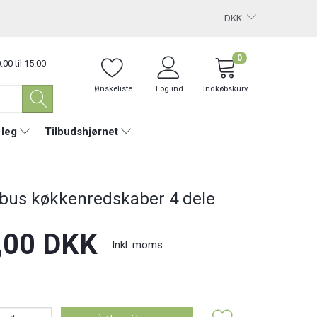
DKK
0
.00 til 15.00
Ønskeliste
Log ind
Indkøbskurv
 leg
Tilbudshjørnet
us køkkenredskaber 4 dele
,00 DKK
Inkl. moms