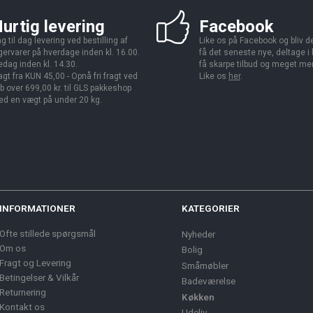
urtig levering
Facebook
g til dag levering ved bestilling af
Like os på Facebook og bliv den
gervarer på hverdage inden kl. 16.00.
få det seneste nye, deltage i
edag inden kl. 14.30.
få skarpe tilbud og meget me
agt fra KUN 45,00 - Opnå fri fragt ved
Like os
her
.
b over 699,00 kr. til GLS pakkeshop
d en vægt på under 20 kg.
INFORMATIONER
KATEGORIER
Ofte stillede spørgsmål
Nyheder
Om os
Bolig
Fragt og Levering
Småmøbler
Betingelser & Vilkår
Badeværelse
Returnering
Køkken
Kontakt os
Udeliv