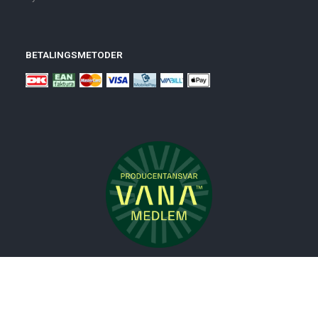
BETALINGSMETODER
Nyheder
Bolig
Småmøbler
Badeværelse