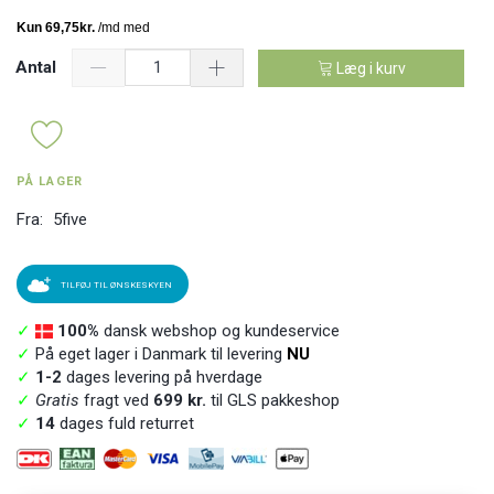
Antal
Læg i kurv
PÅ LAGER
Fra:
5five
TILFØJ TIL ØNSKESKYEN
✓
100%
dansk webshop og kundeservice
✓
På eget lager i Danmark til levering
NU
✓
1-2
dages levering på hverdage
✓
Gratis
fragt ved
699 kr.
til GLS pakkeshop
✓
14
dages fuld returret