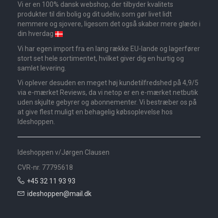
Vi er en 100% dansk webshop, der tilbyder kvalitets
produkter til din bolig og dit udeliv, som gør livet lidt
nemmere og sjovere, ligesom det også skaber mere glæde i
din hverdag
Vi har egen import fra en lang række EU-lande og lagerfører
stort set hele sortimentet, hvilket giver dig en hurtig og
samlet levering.
Vi oplever desuden en meget høj kundetilfredshed på 4,9/5
via e-mærket Reviews, da vi netop er en e-mærket netbutik
uden skjulte gebyrer og abonnementer. Vi bestræber os på
at give flest muligt en behagelig købsoplevelse hos
Ideshoppen.
Ideshoppen v/Jørgen Clausen
CVR-nr. 77795618
+45 32 11 93 93
ideshoppen@mail.dk