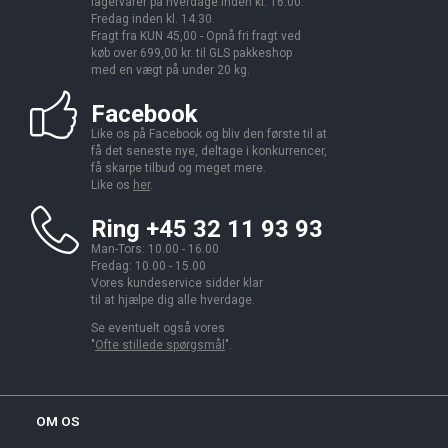
lagervarer på hverdage inden kl. 16.00.
Fredag inden kl. 14.30.
Fragt fra KUN 45,00 - Opnå fri fragt ved
køb over 699,00 kr. til GLS pakkeshop
med en vægt på under 20 kg.
Facebook
Like os på Facebook og bliv den første til at
få det seneste nye, deltage i konkurrencer,
få skarpe tilbud og meget mere.
Like os
her
.
Ring +45 32 11 93 93
Man-Tors: 10.00 - 16.00
Fredag: 10.00 - 15.00
Vores kundeservice sidder klar
til at hjælpe dig alle hverdage.
Se eventuelt også vores
"
Ofte stillede spørgsmål
".
OM OS