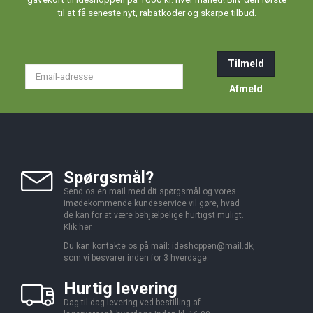
til at få seneste nyt, rabatkoder og skarpe tilbud.
Tilmeld
Email-
adresse
Afmeld
Spørgsmål?
Send os en mail med dit spørgsmål og vores
imødekommende kundeservice vil gøre, hvad
de kan for at være behjælpelige hurtigst muligt.
Klik
her
.
Du kan kontakte os på mail:
ideshoppen@mail.dk,
som vi besvarer inden for 3 hverdage.
Hurtig levering
Dag til dag levering ved bestilling af