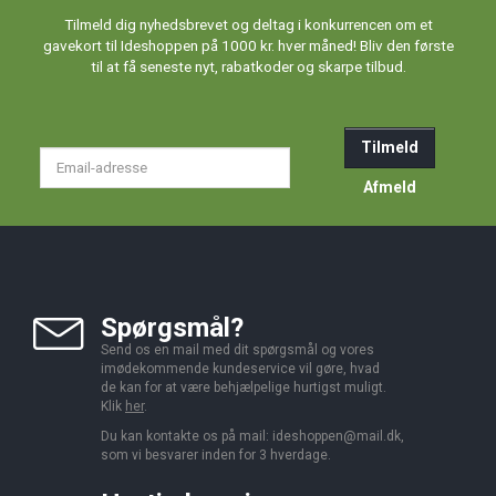
Tilmeld dig nyhedsbrevet og deltag i konkurrencen om et
gavekort til Ideshoppen på 1000 kr. hver måned! Bliv den første
til at få seneste nyt, rabatkoder og skarpe tilbud.
Tilmeld
Email-
adresse
Afmeld
Spørgsmål?
Send os en mail med dit spørgsmål og vores
imødekommende kundeservice vil gøre, hvad
de kan for at være behjælpelige hurtigst muligt.
Klik
her
.
Du kan kontakte os på mail:
ideshoppen@mail.dk,
som vi besvarer inden for 3 hverdage.