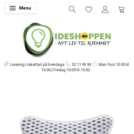
Menu
Skifte navigation
Levering i raketfart på hverdage
32 11 93 93
Man-Tors
10.00 til
16.00 | Fredag 10.00 til 15.00