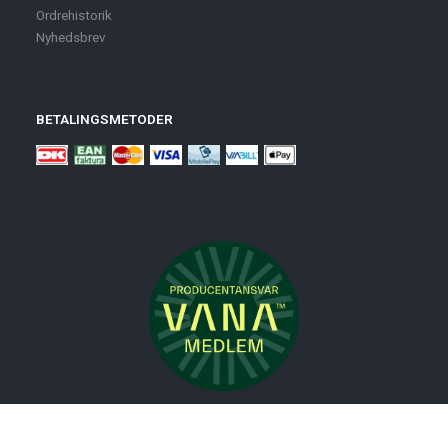
Ordrehistorik
Nyhedsbrev
BETALINGSMETODER
Nyheder
Bolig