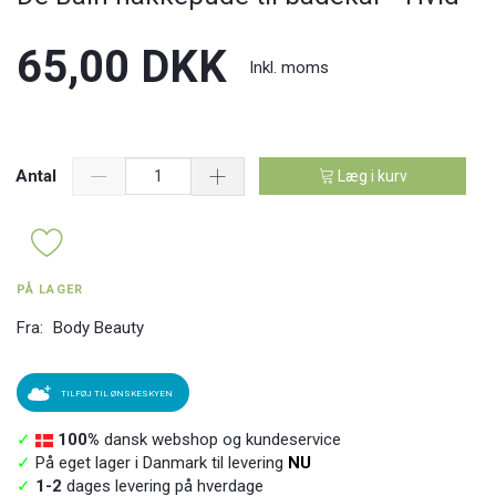
65,00 DKK
Inkl. moms
Antal
Læg i kurv
PÅ LAGER
Fra:
Body Beauty
TILFØJ TIL ØNSKESKYEN
✓
100%
dansk webshop og kundeservice
✓
På eget lager i Danmark til levering
NU
✓
1-2
dages levering på hverdage