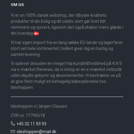
OM OS
Vi er en 100% dansk webshop, der tilbyder kvalitets
produkter til din bolig og dit udeliv, som gør livet lidt
nemmere og sjovere, ligesom det også skaber mere glæde i
din hverdag
Vi har egen import fra en lang række EU-lande og lagerfører
stort set hele sortimentet, hvilket giver dig en hurtig og
samlet levering.
Vi oplever desuden en meget høj kundetilfredshed på 4,9/5
via e-mærket Reviews, da vi netop er en e-mærket netbutik
uden skjulte gebyrer og abonnementer. Vi bestræber os på
at give flest muligt en behagelig købsoplevelse hos
Ideshoppen.
Ideshoppen v/Jørgen Clausen
CVR-nr. 77795618
+45 32 11 93 93
ideshoppen@mail.dk