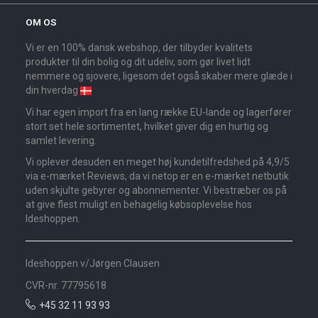
OM OS
Vi er en 100% dansk webshop, der tilbyder kvalitets
produkter til din bolig og dit udeliv, som gør livet lidt
nemmere og sjovere, ligesom det også skaber mere glæde i
din hverdag
Vi har egen import fra en lang række EU-lande og lagerfører
stort set hele sortimentet, hvilket giver dig en hurtig og
samlet levering.
Vi oplever desuden en meget høj kundetilfredshed på 4,9/5
via e-mærket Reviews, da vi netop er en e-mærket netbutik
uden skjulte gebyrer og abonnementer. Vi bestræber os på
at give flest muligt en behagelig købsoplevelse hos
Ideshoppen.
Ideshoppen v/Jørgen Clausen
CVR-nr. 77795618
+45 32 11 93 93