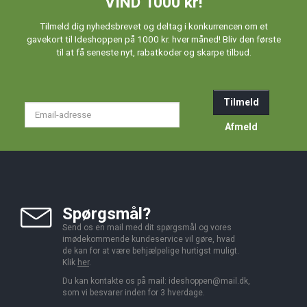
VIND 1000 kr!
Tilmeld dig nyhedsbrevet og deltag i konkurrencen om et
gavekort til Ideshoppen på 1000 kr. hver måned! Bliv den første
til at få seneste nyt, rabatkoder og skarpe tilbud.
Tilmeld
Email-
adresse
Afmeld
Spørgsmål?
Send os en mail med dit spørgsmål og vores
imødekommende kundeservice vil gøre, hvad
de kan for at være behjælpelige hurtigst muligt.
Klik
her
.
Du kan kontakte os på mail:
ideshoppen@mail.dk,
som vi besvarer inden for 3 hverdage.