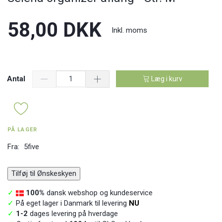
58,00 DKK
Inkl. moms
Antal
Læg i kurv
PÅ LAGER
Fra:
5five
Tilføj til Ønskeskyen
✓
100%
dansk webshop og kundeservice
✓
På eget lager i Danmark til levering
NU
✓
1-2
dages levering på hverdage