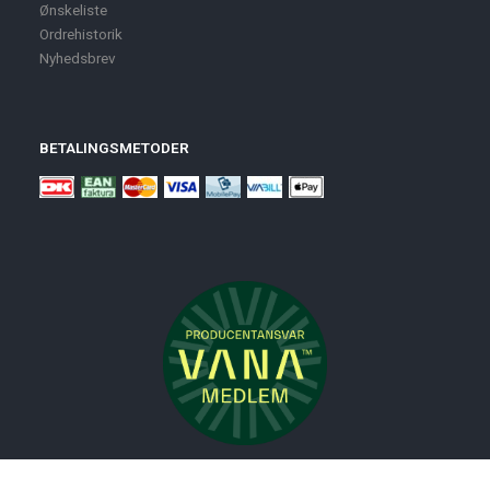
Ønskeliste
Ordrehistorik
Nyhedsbrev
BETALINGSMETODER
Nyheder