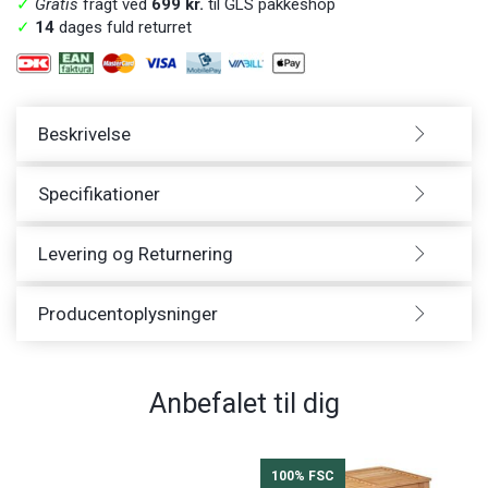
✓
Gratis
fragt ved
699 kr.
til GLS pakkeshop
✓
14
dages fuld returret
Beskrivelse
Specifikationer
Levering og Returnering
Producentoplysninger
Anbefalet til dig
100% FSC