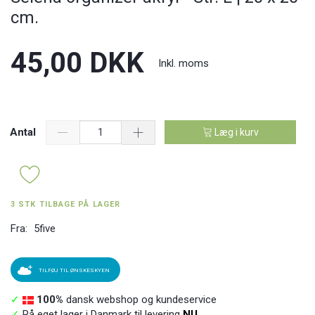
cm.
45,00 DKK
Inkl. moms
Antal
Læg i kurv
3 STK TILBAGE PÅ LAGER
Fra:
5five
TILFØJ TIL ØNSKESKYEN
✓
100%
dansk webshop og kundeservice
✓
På eget lager i Danmark til levering
NU