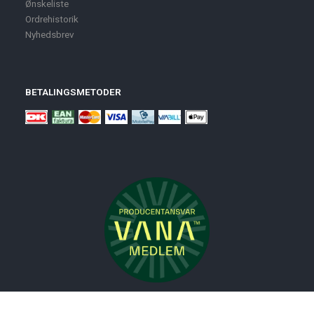
Ønskeliste
Ordrehistorik
Nyhedsbrev
BETALINGSMETODER
Nyheder
Bolig