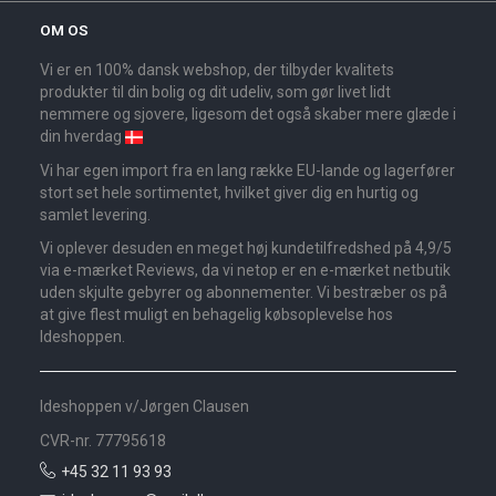
OM OS
Vi er en 100% dansk webshop, der tilbyder kvalitets
produkter til din bolig og dit udeliv, som gør livet lidt
nemmere og sjovere, ligesom det også skaber mere glæde i
din hverdag
Vi har egen import fra en lang række EU-lande og lagerfører
stort set hele sortimentet, hvilket giver dig en hurtig og
samlet levering.
Vi oplever desuden en meget høj kundetilfredshed på 4,9/5
via e-mærket Reviews, da vi netop er en e-mærket netbutik
uden skjulte gebyrer og abonnementer. Vi bestræber os på
at give flest muligt en behagelig købsoplevelse hos
Ideshoppen.
Ideshoppen v/Jørgen Clausen
CVR-nr. 77795618
+45 32 11 93 93