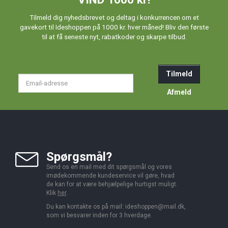
Tilmeld dig nyhedsbrevet og deltag i konkurrencen om et
gavekort til Ideshoppen på 1000 kr. hver måned! Bliv den første
til at få seneste nyt, rabatkoder og skarpe tilbud.
Tilmeld
Email-
adresse
Afmeld
Spørgsmål?
Send os en mail med dit spørgsmål og vores
imødekommende kundeservice vil gøre, hvad
de kan for at være behjælpelige hurtigst muligt.
Klik
her
.
Du kan kontakte os på mail:
ideshoppen@mail.dk,
som vi besvarer inden for 3 hverdage.