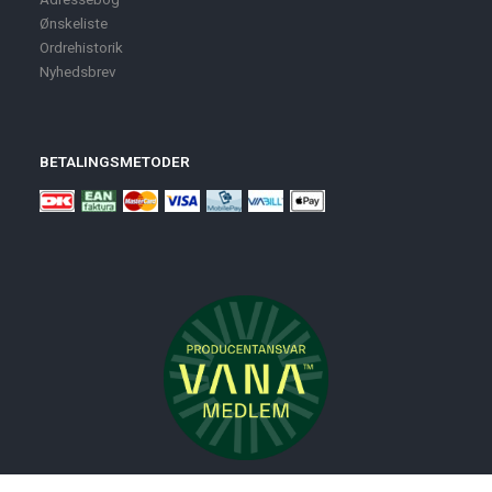
Ønskeliste
Ordrehistorik
Nyhedsbrev
BETALINGSMETODER
Nyheder