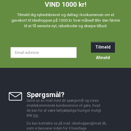
VIND 1000 kr!
Tilmeld dig nyhedsbrevet og deltag i konkurrencen om et
gavekort til Ideshoppen på 1000 kr. hver måned! Bliv den første
til at få seneste nyt, rabatkoder og skarpe tilbud.
Tilmeld
Email-
adresse
Afmeld
Spørgsmål?
Send os en mail med dit spørgsmål og vores
imødekommende kundeservice vil gøre, hvad
de kan for at være behjælpelige hurtigst muligt.
Klik
her
.
Du kan kontakte os på mail:
ideshoppen@mail.dk,
som vi besvarer inden for 3 hverdage.