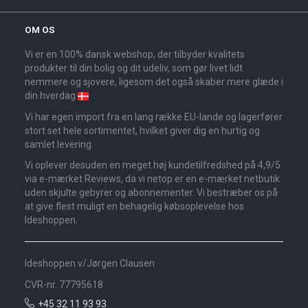
OM OS
Vi er en 100% dansk webshop, der tilbyder kvalitets
produkter til din bolig og dit udeliv, som gør livet lidt
nemmere og sjovere, ligesom det også skaber mere glæde i
din hverdag
Vi har egen import fra en lang række EU-lande og lagerfører
stort set hele sortimentet, hvilket giver dig en hurtig og
samlet levering.
Vi oplever desuden en meget høj kundetilfredshed på 4,9/5
via e-mærket Reviews, da vi netop er en e-mærket netbutik
uden skjulte gebyrer og abonnementer. Vi bestræber os på
at give flest muligt en behagelig købsoplevelse hos
Ideshoppen.
Ideshoppen v/Jørgen Clausen
CVR-nr. 77795618
+45 32 11 93 93