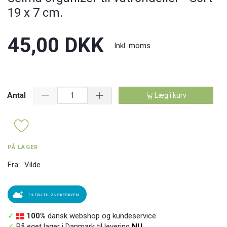
19 x 7 cm.
45,00 DKK
Inkl. moms
Antal
Læg i kurv
PÅ LAGER
Fra:
Vilde
TILFØJ TIL ØNSKESKYEN
✓
100%
dansk webshop og kundeservice
✓
På eget lager i Danmark til levering
NU