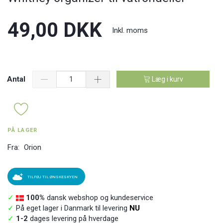
49,00 DKK
Inkl. moms
Antal
Læg i kurv
PÅ LAGER
Fra:
Orion
TILFØJ TIL ØNSKESKYEN
✓
100%
dansk webshop og kundeservice
✓
På eget lager i Danmark til levering
NU
✓
1-2
dages levering på hverdage