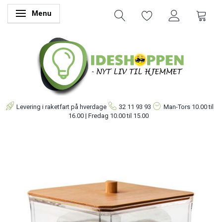
Menu
Skifte navigation
Levering i raketfart på hverdage
32 11 93 93
Man-Tors
10.00 til
16.00 | Fredag 10.00 til 15.00