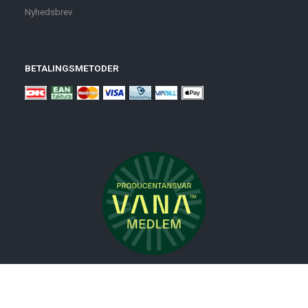
Nyhedsbrev
BETALINGSMETODER
Nyheder
Bolig
Småmøbler