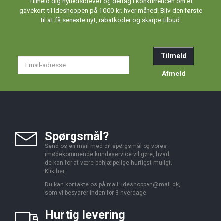
Tilmeld dig nyhedsbrevet og deltag i konkurrencen om et
gavekort til Ideshoppen på 1000 kr. hver måned! Bliv den første
til at få seneste nyt, rabatkoder og skarpe tilbud.
Tilmeld
Email-
adresse
Afmeld
Spørgsmål?
Send os en mail med dit spørgsmål og vores
imødekommende kundeservice vil gøre, hvad
de kan for at være behjælpelige hurtigst muligt.
Klik
her
.
Du kan kontakte os på mail:
ideshoppen@mail.dk,
som vi besvarer inden for 3 hverdage.
Hurtig levering