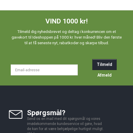
VIND 1000 kr!
Tilmeld dig nyhedsbrevet og deltag i konkurrencen om et
gavekort til Ideshoppen på 1000 kr. hver måned! Bliv den første
til at få seneste nyt, rabatkoder og skarpe tilbud.
Tilmeld
Email-
adresse
Afmeld
Spørgsmål?
Send os en mail med dit spørgsmål og vores
imødekommende kundeservice vil gøre, hvad
de kan for at være behjælpelige hurtigst muligt.