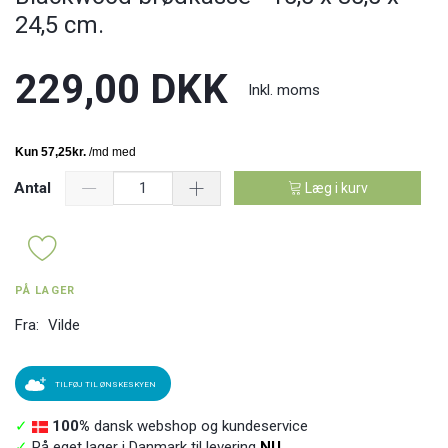
24,5 cm.
229,00 DKK
Inkl. moms
Antal
Læg i kurv
PÅ LAGER
Fra:
Vilde
TILFØJ TIL ØNSKESKYEN
✓
100%
dansk webshop og kundeservice
✓
På eget lager i Danmark til levering
NU