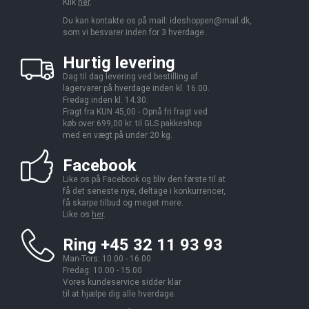
Klik
her
.
Du kan kontakte os på mail:
ideshoppen@mail.dk,
som vi besvarer inden for 3 hverdage.
Hurtig levering
Dag til dag levering ved bestilling af
lagervarer på hverdage inden kl. 16.00.
Fredag inden kl. 14.30.
Fragt fra KUN 45,00 - Opnå fri fragt ved
køb over 699,00 kr. til GLS pakkeshop
med en vægt på under 20 kg.
Facebook
Like os på Facebook og bliv den første til at
få det seneste nye, deltage i konkurrencer,
få skarpe tilbud og meget mere.
Like os
her
.
Ring +45 32 11 93 93
Man-Tors: 10.00 - 16.00
Fredag: 10.00 - 15.00
Vores kundeservice sidder klar
til at hjælpe dig alle hverdage.