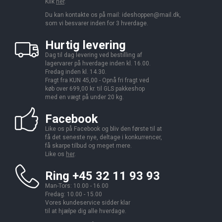
Klik
her
.
Du kan kontakte os på mail:
ideshoppen@mail.dk,
som vi besvarer inden for 3 hverdage.
Hurtig levering
Dag til dag levering ved bestilling af
lagervarer på hverdage inden kl. 16.00.
Fredag inden kl. 14.30.
Fragt fra KUN 45,00 - Opnå fri fragt ved
køb over 699,00 kr. til GLS pakkeshop
med en vægt på under 20 kg.
Facebook
Like os på Facebook og bliv den første til at
få det seneste nye, deltage i konkurrencer,
få skarpe tilbud og meget mere.
Like os
her
.
Ring +45 32 11 93 93
Man-Tors: 10.00 - 16.00
Fredag: 10.00 - 15.00
Vores kundeservice sidder klar
til at hjælpe dig alle hverdage.