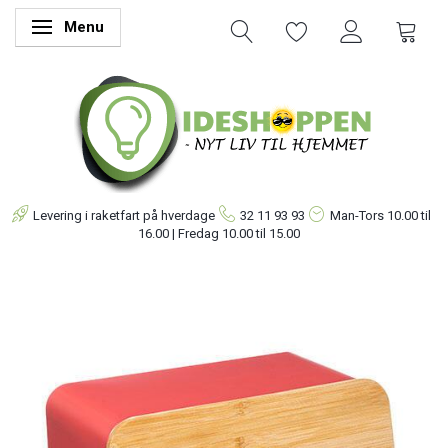
Menu
Skifte navigation
Levering i raketfart på hverdage
32 11 93 93
Man-Tors
10.00 til
16.00 | Fredag 10.00 til 15.00