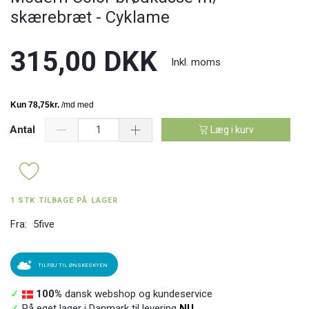
skærebræt - Cyklame
315,00 DKK
Inkl. moms
Antal
Læg i kurv
1 STK TILBAGE PÅ LAGER
Fra:
5five
TILFØJ TIL ØNSKESKYEN
✓
100%
dansk webshop og kundeservice
✓
På eget lager i Danmark til levering
NU