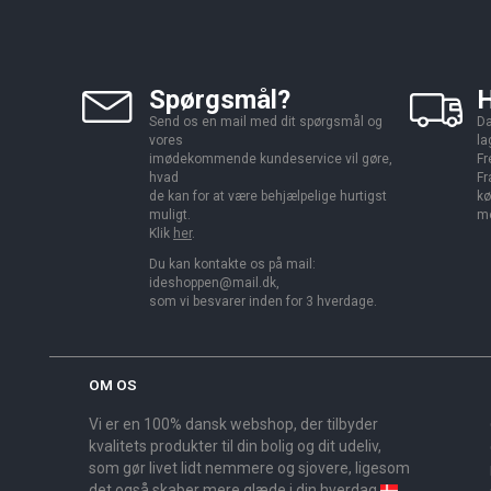
Spørgsmål?
H
Send os en mail med dit spørgsmål og
Da
vores
la
imødekommende kundeservice vil gøre,
Fr
hvad
Fr
de kan for at være behjælpelige hurtigst
kø
muligt.
me
Klik
her
.
Du kan kontakte os på mail:
ideshoppen@mail.dk,
som vi besvarer inden for 3 hverdage.
OM OS
Vi er en 100% dansk webshop, der tilbyder
kvalitets produkter til din bolig og dit udeliv,
som gør livet lidt nemmere og sjovere, ligesom
det også skaber mere glæde i din hverdag