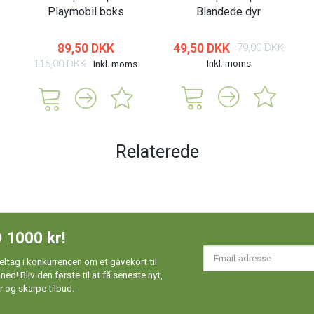
Playmobil boks
Blandede dyr
89,50 DKK
49,50 DKK
79,00 DKK
115,00 DKK
Inkl. moms
Inkl. moms
Relaterede
 1000 kr!
Em
ltag i konkurrencen om et gavekort til
ad
d! Bliv den første til at få seneste nyt,
 og skarpe tilbud.