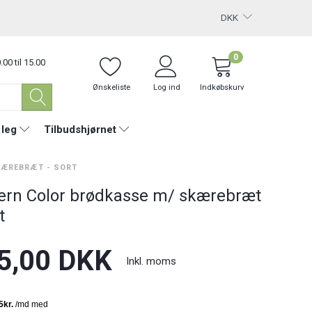
DKK
0
.00 til 15.00
Ønskeliste
Log ind
Indkøbskurv
 leg
Tilbudshjørnet
KÆREBRÆT - SORT
rn Color brødkasse m/ skærebræt
t
5,00 DKK
Inkl. moms