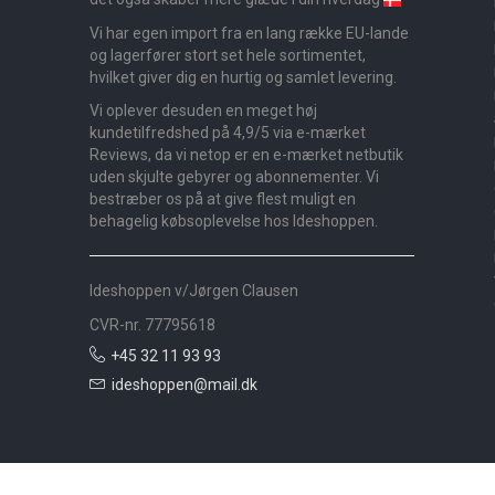
Vi har egen import fra en lang række EU-lande
og lagerfører stort set hele sortimentet,
hvilket giver dig en hurtig og samlet levering.
Vi oplever desuden en meget høj
kundetilfredshed på 4,9/5 via e-mærket
Reviews, da vi netop er en e-mærket netbutik
uden skjulte gebyrer og abonnementer. Vi
bestræber os på at give flest muligt en
behagelig købsoplevelse hos Ideshoppen.
Ideshoppen v/Jørgen Clausen
CVR-nr. 77795618
+45 32 11 93 93
ideshoppen@mail.dk
Nyheder