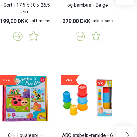
- Sort | 17,5 x 30 x 26,5
og bambus - Beige
og
cm.
199,00 DKK
279,00 DKK
279,
Inkl. moms
Inkl. moms
-37%
-24%
-21%
6-i-1 puslespil -
ABC stabelpyramide - 6
Abrick