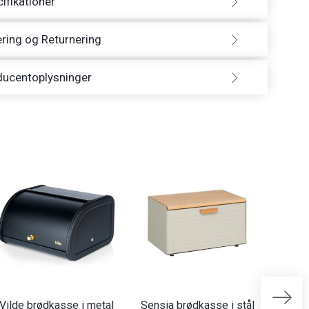
ifikationer
ring og Returnering
ducentoplysninger
Vilde brødkasse i metal
Sensia brødkasse i stål
Sensi