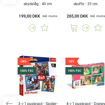
skydelåg - 40 cm.
skuffe - 33 cm.
199,00 DKK
265,00 DKK
Inkl. moms
Inkl. moms
-28%
-20%
100% FSC
100% FSC
3-i-1 puslespil - Spider-
4-i-1 puslespil - Disne