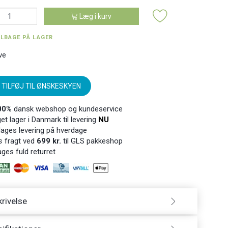
Læg i kurv
ILBAGE PÅ LAGER
ve
TILFØJ TIL ØNSKESKYEN
00%
dansk webshop og kundeservice
t lager i Danmark til levering
NU
ages levering på hverdage
s
fragt ved
699 kr.
til GLS pakkeshop
ges fuld returret
rivelse