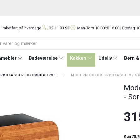
 i raketfart på hverdage
32 11 93 93
Man-Tors
10.00 til 16.00 | Fredag 10
møbler
Badeværelse
Køkken
Udeliv
Børn &
BRØDKASSER OG BRØDKURVE
MODERN COLOR BRØDKASSE M/ S
Mode
- Sor
31