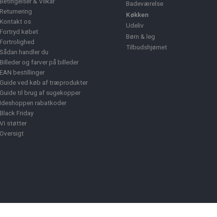
Betingelser & Vilkår
Badeværelse
Returnering
Køkken
Kontakt os
Udeliv
Fortryd købet
Børn & leg
Fortrolighed
Tilbudshjørnet
Sådan handler du
Billeder og farver på billeder
EAN bestillinger
Guide ved køb af træprodukter
Guide til brug af sugekopper
Ideshoppen rabatkoder
Black Friday
Vi støtter
Oversigt