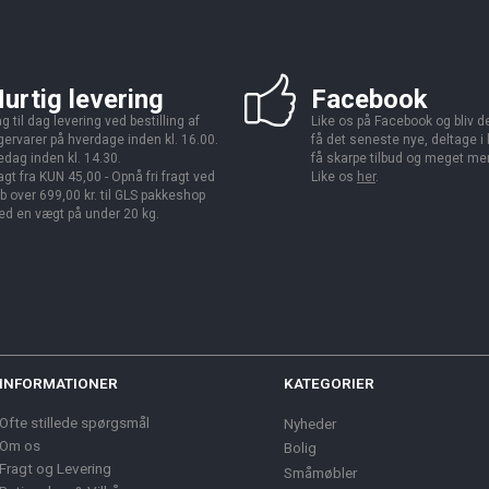
urtig levering
Facebook
g til dag levering ved bestilling af
Like os på Facebook og bliv den
gervarer på hverdage inden kl. 16.00.
få det seneste nye, deltage i
edag inden kl. 14.30.
få skarpe tilbud og meget me
agt fra KUN 45,00 - Opnå fri fragt ved
Like os
her
.
b over 699,00 kr. til GLS pakkeshop
d en vægt på under 20 kg.
INFORMATIONER
KATEGORIER
Ofte stillede spørgsmål
Nyheder
Om os
Bolig
Fragt og Levering
Småmøbler