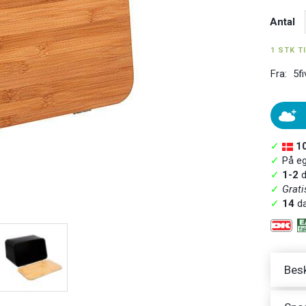
Antal
1 STK T
Fra:
5fi
✓
1
✓
På ege
✓
1-2
d
✓
Grati
✓
14
da
Besk