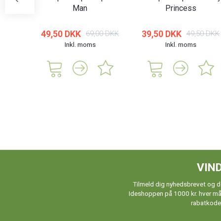
Man
Princess
49,50 DKK
39,50 DKK
69,00 DKK
49,50 DKK
Inkl. moms
Inkl. moms
VIND
Tilmeld dig nyhedsbrevet og de
Ideshoppen på 1000 kr. hver måne
rabatkoder