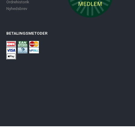
Ordrehistorik
Nyhedsbrev
BETALINGSMETODER