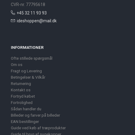
CVR-nr. 77795618
+45 32 11 93 93
ideshoppen@mail.dk
INFORMATIONER
Ofte stillede spørgsmål
Om os
Fragt og Levering
Betingelser & Vilkår
Returnering
Kontakt os
Fortryd købet
Fortrolighed
Sådan handler du
Billeder og farver på billeder
EAN bestillinger
Guide ved køb af træprodukter
Guide til brug af sugekopper