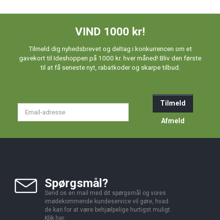
VIND 1000 kr!
Tilmeld dig nyhedsbrevet og deltag i konkurrencen om et
gavekort til Ideshoppen på 1000 kr. hver måned! Bliv den første
til at få seneste nyt, rabatkoder og skarpe tilbud.
Tilmeld
Email-
adresse
Afmeld
Spørgsmål?
Send os en mail med dit spørgsmål og vores
imødekommende kundeservice vil gøre, hvad
de kan for at være behjælpelige hurtigst muligt.
Klik
her
.