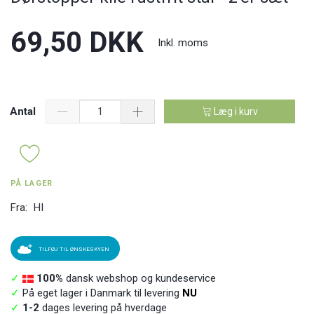
69,50 DKK
Inkl. moms
Antal
Læg i kurv
PÅ LAGER
Fra:
HI
TILFØJ TIL ØNSKESKYEN
✓
100%
dansk webshop og kundeservice
✓
På eget lager i Danmark til levering
NU
✓
1-2
dages levering på hverdage