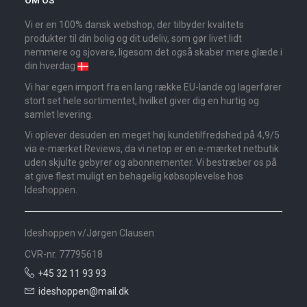
OM OS
Vi er en 100% dansk webshop, der tilbyder kvalitets
produkter til din bolig og dit udeliv, som gør livet lidt
nemmere og sjovere, ligesom det også skaber mere glæde i
din hverdag
Vi har egen import fra en lang række EU-lande og lagerfører
stort set hele sortimentet, hvilket giver dig en hurtig og
samlet levering.
Vi oplever desuden en meget høj kundetilfredshed på 4,9/5
via e-mærket Reviews, da vi netop er en e-mærket netbutik
uden skjulte gebyrer og abonnementer. Vi bestræber os på
at give flest muligt en behagelig købsoplevelse hos
Ideshoppen.
Ideshoppen v/Jørgen Clausen
CVR-nr. 77795618
+45 32 11 93 93
ideshoppen@mail.dk