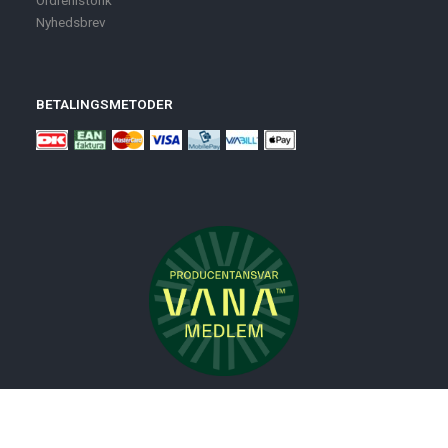
Nyhedsbrev
BETALINGSMETODER
Nyheder
Bolig
Småmøbler