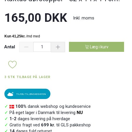
165,00 DKK
Inkl. moms
Antal
Læg i kurv
3 STK TILBAGE PÅ LAGER
TILFØJ TIL ØNSKESKYEN
✓
100%
dansk webshop og kundeservice
✓
På eget lager i Danmark til levering
NU
✓
1-2
dages levering på hverdage
✓
Gratis
fragt ved
699 kr.
til GLS pakkeshop
✓
14
dages fuld returret