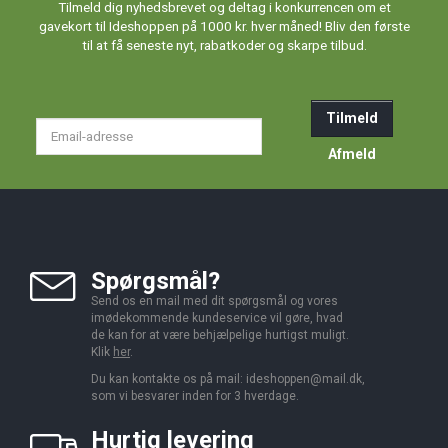
Tilmeld dig nyhedsbrevet og deltag i konkurrencen om et
gavekort til Ideshoppen på 1000 kr. hver måned! Bliv den første
til at få seneste nyt, rabatkoder og skarpe tilbud.
Tilmeld
Email-
adresse
Afmeld
Spørgsmål?
Send os en mail med dit spørgsmål og vores
imødekommende kundeservice vil gøre, hvad
de kan for at være behjælpelige hurtigst muligt.
Klik
her
.
Du kan kontakte os på mail:
ideshoppen@mail.dk,
som vi besvarer inden for 3 hverdage.
Hurtig levering