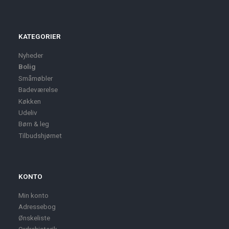
KATEGORIER
Nyheder
Bolig
Småmøbler
Badeværelse
Køkken
Udeliv
Børn & leg
Tilbudshjørnet
KONTO
Min konto
Adressebog
Ønskeliste
Ordrehistorik