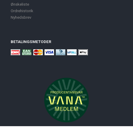
Ønskeliste
Ordrehistorik
Nyhedsbrev
BETALINGSMETODER
Nyheder