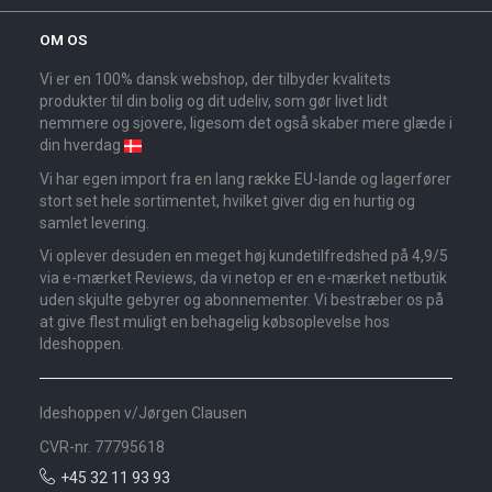
OM OS
Vi er en 100% dansk webshop, der tilbyder kvalitets
produkter til din bolig og dit udeliv, som gør livet lidt
nemmere og sjovere, ligesom det også skaber mere glæde i
din hverdag
Vi har egen import fra en lang række EU-lande og lagerfører
stort set hele sortimentet, hvilket giver dig en hurtig og
samlet levering.
Vi oplever desuden en meget høj kundetilfredshed på 4,9/5
via e-mærket Reviews, da vi netop er en e-mærket netbutik
uden skjulte gebyrer og abonnementer. Vi bestræber os på
at give flest muligt en behagelig købsoplevelse hos
Ideshoppen.
Ideshoppen v/Jørgen Clausen
CVR-nr. 77795618
+45 32 11 93 93