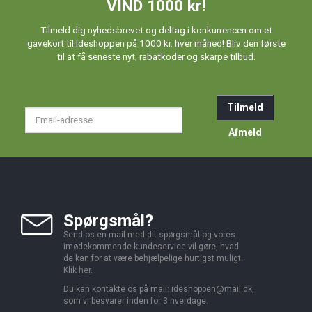
VIND 1000 kr!
Tilmeld dig nyhedsbrevet og deltag i konkurrencen om et
gavekort til Ideshoppen på 1000 kr. hver måned! Bliv den første
til at få seneste nyt, rabatkoder og skarpe tilbud.
Tilmeld
Email-
adresse
Afmeld
Spørgsmål?
Send os en mail med dit spørgsmål og vores
imødekommende kundeservice vil gøre, hvad
de kan for at være behjælpelige hurtigst muligt.
Klik
her
.
Du kan kontakte os på mail:
ideshoppen@mail.dk,
som vi besvarer inden for 3 hverdage.