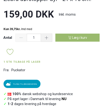
159,00 DKK
Inkl. moms
Antal
Læg i kurv
1 STK TILBAGE PÅ LAGER
Fra:
Puckator
TILFØJ TIL ØNSKESKYEN
✓
100%
dansk webshop og kundeservice
✓
På eget lager i Danmark til levering
NU
✓
1-2
dages levering på hverdage