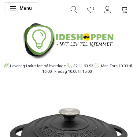
Menu
Skifte navigation
Levering i raketfart på hverdage
32 11 93 93
Man-Tors
10.00 til
16.00 | Fredag 10.00 til 15.00