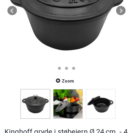
Zoom
Kinghoff gryde i støbejern Ø 24 cm. - 4