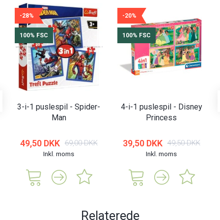
-28%
-20%
100% FSC
100% FSC
3-i-1 puslespil - Spider-
4-i-1 puslespil - Disney
Man
Princess
49,50 DKK
39,50 DKK
69,00 DKK
49,50 DKK
Inkl. moms
Inkl. moms
Relaterede