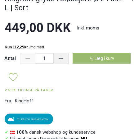
L | Sort
449,00 DKK
Inkl. moms
Antal
Læg i kurv
2 STK TILBAGE PÅ LAGER
Fra:
KingHoff
TILFØJ TIL ØNSKESKYEN
✓
100%
dansk webshop og kundeservice
✓
På eget lager i Danmark til levering
NU