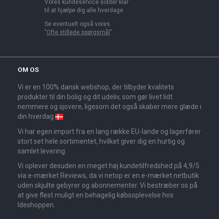
Vores kundeservice sidder klar
til at hjælpe dig alle hverdage.
Se eventuelt også vores
"
Ofte stillede spørgsmål
".
OM OS
Vi er en 100% dansk webshop, der tilbyder kvalitets
produkter til din bolig og dit udeliv, som gør livet lidt
nemmere og sjovere, ligesom det også skaber mere glæde i
din hverdag
Vi har egen import fra en lang række EU-lande og lagerfører
stort set hele sortimentet, hvilket giver dig en hurtig og
samlet levering.
Vi oplever desuden en meget høj kundetilfredshed på 4,9/5
via e-mærket Reviews, da vi netop er en e-mærket netbutik
uden skjulte gebyrer og abonnementer. Vi bestræber os på
at give flest muligt en behagelig købsoplevelse hos
Ideshoppen.