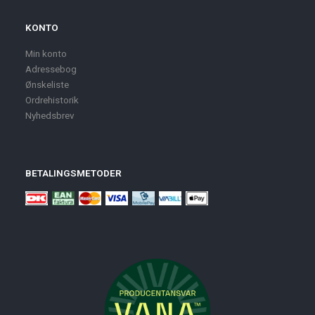
KONTO
Min konto
Adressebog
Ønskeliste
Ordrehistorik
Nyhedsbrev
BETALINGSMETODER